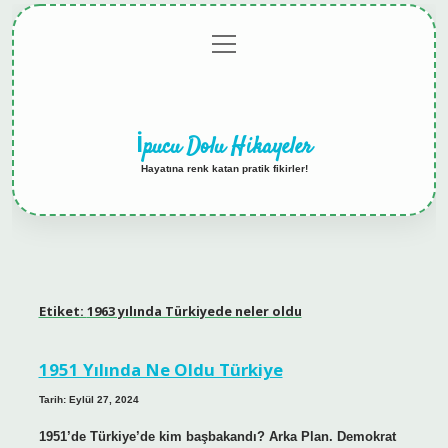
menüyü
Anasayfa
Gizlilik
Yasal
Hakkımızda
aç
Politikası
Uyarı
İpucu Dolu Hikayeler
Hayatına renk katan pratik fikirler!
Etiket:
1963 yılında Türkiyede neler oldu
1951 Yılında Ne Oldu Türkiye
Tarih: Eylül 27, 2024
1951’de Türkiye’de kim başbakandı? Arka Plan. Demokrat