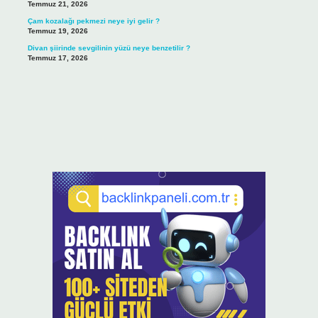
Temmuz 21, 2026
Çam kozalağı pekmezi neye iyi gelir ?
Temmuz 19, 2026
Divan şiirinde sevgilinin yüzü neye benzetilir ?
Temmuz 17, 2026