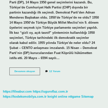
Parti (DP), 14 Mayıs 1950 genel seçimlerini kazandı. Bu,
Türkiye’de Cumhuriyet Halk Partisi (CHP) dışında bir
partinin kazandığı ilk seçimdi. Demokrat Parti’den Adnan
Menderes Başbakan oldu. 1950’de Türkiye’de ne oldu? 1950
14 Mayıs 1950’de Türkiye Büyük Millet Meclisi’nin 9. dönem
üyelerini seçmek için Türkiye parlamento seçimleri yapıldı.
İlk kez “gizli oy, açık tasnif” yönteminin kullanıldığı 1950
seçimleri, Türkiye tarihindeki ilk demokratik seçimler
olarak kabul edilir. 1955 yılında Türkiye’de neler oldu? 24
Şubat – CENTO anlaşması imzalandı. 15 Nisan – Demokrat
Parti’nin (DP) kurucularından Fuat Köprülü hükümetten
istifa etti. 20 Mayıs – 6594 sayılı…
1951
Devamını okuyun
12 Yorum
Yılında
Ne
Oldu
Türkiye
https://fileabur.com
https://uguroflaz.com.tr
https://kodeksmobilya.com.tr
knight online
nttgame
Sitemap