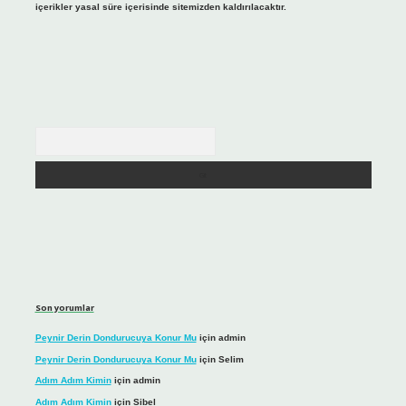
içerikler yasal süre içerisinde sitemizden kaldırılacaktır.
Arama
Son yorumlar
Peynir Derin Dondurucuya Konur Mu
için
admin
Peynir Derin Dondurucuya Konur Mu
için
Selim
Adım Adım Kimin
için
admin
Adım Adım Kimin
için
Sibel