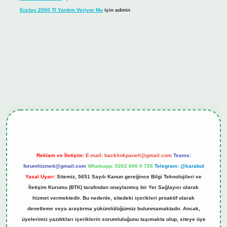
Kızılay 2000 Tl Yardım Veriyor Mu
için
admin
hiltonbet güncel giriş
tulipbet.online
Reklam ve İletişim:
E-mail:
backlinkpaneli@gmail.com
Teams:
forumhizmeti@gmail.com
Whatsapp: 0262 606 0 726
Telegram: @karabul
Yasal Uyarı:
Sitemiz, 5651 Sayılı Kanun gereğince Bilgi Teknolojileri ve
İletişim Kurumu (BTK) tarafından onaylanmış bir Yer Sağlayıcı olarak
hizmet vermektedir. Bu nedenle, sitedeki içerikleri proaktif olarak
denetleme veya araştırma yükümlülüğümüz bulunmamaktadır. Ancak,
üyelerimiz yazdıkları içeriklerin sorumluluğunu taşımakta olup, siteye üye