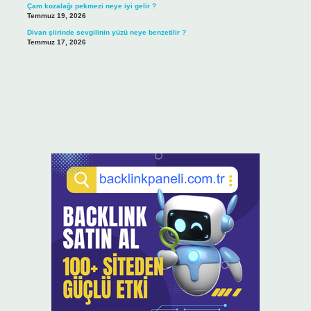
Çam kozalağı pekmezi neye iyi gelir ?
Temmuz 19, 2026
Divan şiirinde sevgilinin yüzü neye benzetilir ?
Temmuz 17, 2026