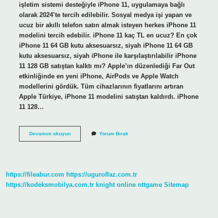
işletim sistemi desteğiyle iPhone 11, uygulamaya bağlı
olarak 2024’te tercih edilebilir. Sosyal medya işi yapan ve
ucuz bir akıllı telefon satın almak isteyen herkes iPhone 11
modelini tercih edebilir. iPhone 11 kaç TL en ucuz? En çok
iPhone 11 64 GB kutu aksesuarsız, siyah iPhone 11 64 GB
kutu aksesuarsız, siyah iPhone ile karşılaştırılabilir iPhone
11 128 GB satıştan kalktı mı? Apple’ın düzenlediği Far Out
etkinliğinde en yeni iPhone, AirPods ve Apple Watch
modellerini gördük. Tüm cihazlarının fiyatlarını artıran
Apple Türkiye, iPhone 11 modelini satıştan kaldırdı. iPhone
11 128…
Iphone
Devamını okuyun
Yorum Bırak
11
128Gb
Kaç
Tldir
https://fileabur.com
https://uguroflaz.com.tr
https://kodeksmobilya.com.tr
knight online
nttgame
Sitemap