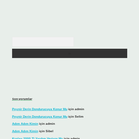
Arama
Son yorumlar
Peynir Derin Dondurucuya Konur Mu
için
admin
Peynir Derin Dondurucuya Konur Mu
için
Selim
Adım Adım Kimin
için
admin
Adım Adım Kimin
için
Sibel
Kızılay 2000 Tl Yardım Veriyor Mu
için
admin