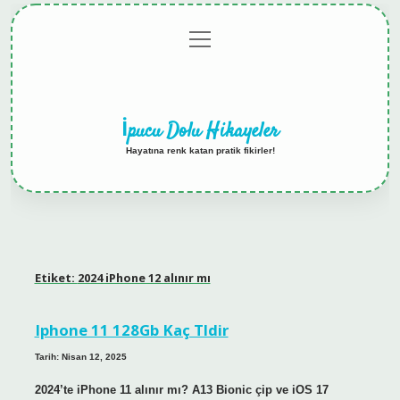
menüyü
Anasayfa
Gizlilik
Yasal
Hakkımızda
aç
Politikası
Uyarı
İpucu Dolu Hikayeler
Hayatına renk katan pratik fikirler!
Etiket:
2024 iPhone 12 alınır mı
Iphone 11 128Gb Kaç Tldir
Tarih: Nisan 12, 2025
2024’te iPhone 11 alınır mı? A13 Bionic çip ve iOS 17