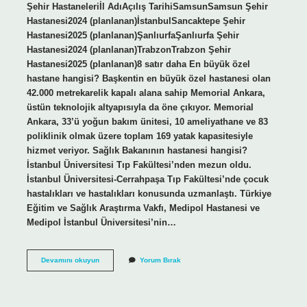
Şehir Hastaneleriİl AdıAçılış TarihiSamsunSamsun Şehir
Hastanesi2024 (planlanan)İstanbulSancaktepe Şehir
Hastanesi2025 (planlanan)ŞanlıurfaŞanlıurfa Şehir
Hastanesi2024 (planlanan)TrabzonTrabzon Şehir
Hastanesi2025 (planlanan)8 satır daha En büyük özel
hastane hangisi? Başkentin en büyük özel hastanesi olan
42.000 metrekarelik kapalı alana sahip Memorial Ankara,
üstün teknolojik altyapısıyla da öne çıkıyor. Memorial
Ankara, 33’ü yoğun bakım ünitesi, 10 ameliyathane ve 83
poliklinik olmak üzere toplam 169 yatak kapasitesiyle
hizmet veriyor. Sağlık Bakanının hastanesi hangisi?
İstanbul Üniversitesi Tıp Fakültesi’nden mezun oldu.
İstanbul Üniversitesi-Cerrahpaşa Tıp Fakültesi’nde çocuk
hastalıkları ve hastalıkları konusunda uzmanlaştı. Türkiye
Eğitim ve Sağlık Araştırma Vakfı, Medipol Hastanesi ve
Medipol İstanbul Üniversitesi’nin…
Kapatılan
Devamını okuyun
Yorum Bırak
Hastane
Hangisi