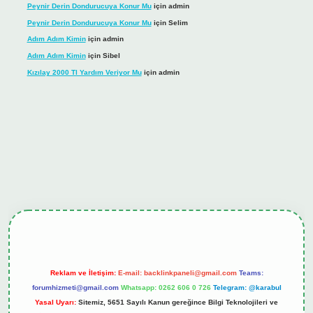
Peynir Derin Dondurucuya Konur Mu
için
admin
Peynir Derin Dondurucuya Konur Mu
için
Selim
Adım Adım Kimin
için
admin
Adım Adım Kimin
için
Sibel
Kızılay 2000 Tl Yardım Veriyor Mu
için
admin
ş
tulipbet.online
Reklam ve İletişim:
E-mail:
backlinkpaneli@gmail.com
Teams:
forumhizmeti@gmail.com
Whatsapp: 0262 606 0 726
Telegram: @karabul
Yasal Uyarı:
Sitemiz, 5651 Sayılı Kanun gereğince Bilgi Teknolojileri ve