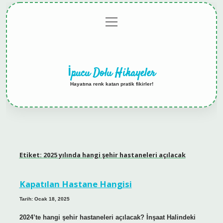
menüyü
Anasayfa
Gizlilik
Yasal
Hakkımızda
aç
Politikası
Uyarı
İpucu Dolu Hikayeler
Hayatına renk katan pratik fikirler!
Etiket:
2025 yılında hangi şehir hastaneleri açılacak
Kapatılan Hastane Hangisi
Tarih: Ocak 18, 2025
2024’te hangi şehir hastaneleri açılacak? İnşaat Halindeki