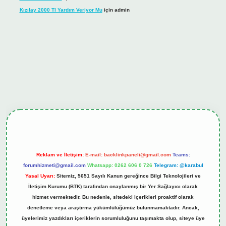
Kızılay 2000 Tl Yardım Veriyor Mu
için
admin
ş
tulipbet.online
Reklam ve İletişim:
E-mail:
backlinkpaneli@gmail.com
Teams:
forumhizmeti@gmail.com
Whatsapp: 0262 606 0 726
Telegram: @karabul
Yasal Uyarı:
Sitemiz, 5651 Sayılı Kanun gereğince Bilgi Teknolojileri ve
İletişim Kurumu (BTK) tarafından onaylanmış bir Yer Sağlayıcı olarak
hizmet vermektedir. Bu nedenle, sitedeki içerikleri proaktif olarak
denetleme veya araştırma yükümlülüğümüz bulunmamaktadır. Ancak,
üyelerimiz yazdıkları içeriklerin sorumluluğunu taşımakta olup, siteye üye