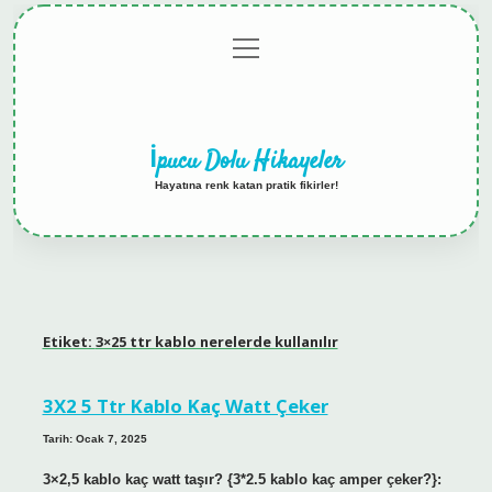
menüyü
Anasayfa
Gizlilik
Yasal
Hakkımızda
aç
Politikası
Uyarı
İpucu Dolu Hikayeler
Hayatına renk katan pratik fikirler!
Etiket:
3×25 ttr kablo nerelerde kullanılır
3X2 5 Ttr Kablo Kaç Watt Çeker
Tarih: Ocak 7, 2025
3×2,5 kablo kaç watt taşır? {3*2.5 kablo kaç amper çeker?}: