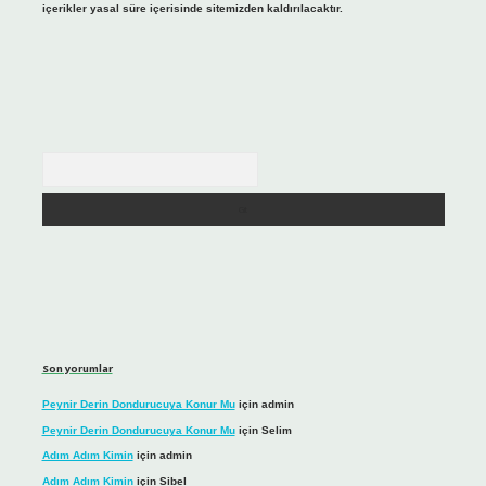
içerikler yasal süre içerisinde sitemizden kaldırılacaktır.
Arama
Son yorumlar
Peynir Derin Dondurucuya Konur Mu
için
admin
Peynir Derin Dondurucuya Konur Mu
için
Selim
Adım Adım Kimin
için
admin
Adım Adım Kimin
için
Sibel