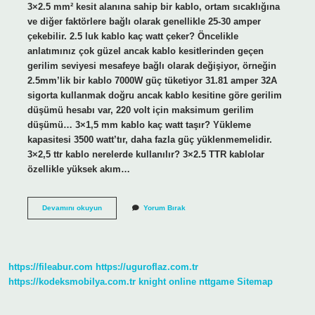
3×2.5 mm² kesit alanına sahip bir kablo, ortam sıcaklığına
ve diğer faktörlere bağlı olarak genellikle 25-30 amper
çekebilir. 2.5 luk kablo kaç watt çeker? Öncelikle
anlatımınız çok güzel ancak kablo kesitlerinden geçen
gerilim seviyesi mesafeye bağlı olarak değişiyor, örneğin
2.5mm’lik bir kablo 7000W güç tüketiyor 31.81 amper 32A
sigorta kullanmak doğru ancak kablo kesitine göre gerilim
düşümü hesabı var, 220 volt için maksimum gerilim
düşümü… 3×1,5 mm kablo kaç watt taşır? Yükleme
kapasitesi 3500 watt’tır, daha fazla güç yüklenmemelidir.
3×2,5 ttr kablo nerelerde kullanılır? 3×2.5 TTR kablolar
özellikle yüksek akım…
3X2
Devamını okuyun
Yorum Bırak
5
Ttr
Kablo
Kaç
Watt
https://fileabur.com
https://uguroflaz.com.tr
Çeker
https://kodeksmobilya.com.tr
knight online
nttgame
Sitemap