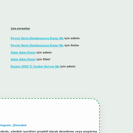
Son yorumlar
Peynir Derin Dondurucuya Konur Mu
için
admin
Peynir Derin Dondurucuya Konur Mu
için
Selim
Adım Adım Kimin
için
admin
Adım Adım Kimin
için
Sibel
Kızılay 2000 Tl Yardım Veriyor Mu
için
admin
elegram: @karabul
denle, sitedeki içerikleri proaktif olarak denetleme veya araştırma