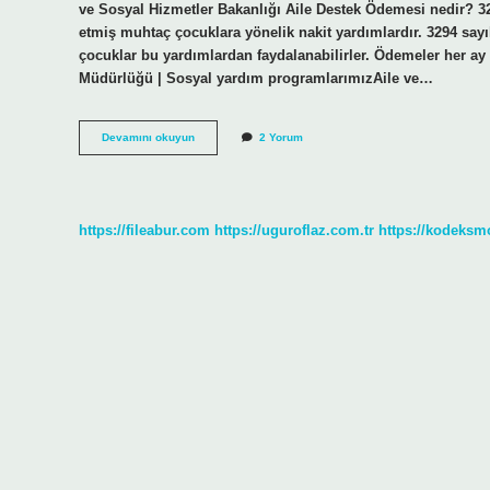
ve Sosyal Hizmetler Bakanlığı Aile Destek Ödemesi nedir? 329
etmiş muhtaç çocuklara yönelik nakit yardımlardır. 3294 sayı
çocuklar bu yardımlardan faydalanabilirler. Ödemeler her ay i
Müdürlüğü | Sosyal yardım programlarımızAile ve…
Aile
Devamını okuyun
2 Yorum
Destek
Programı
Nelerdir
https://fileabur.com
https://uguroflaz.com.tr
https://kodeksm