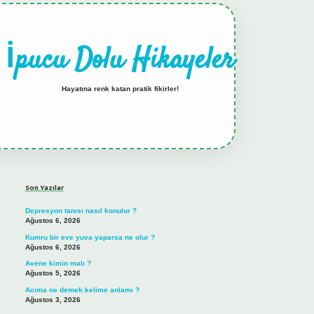
İpucu Dolu Hikayeler
Hayatına renk katan pratik fikirler!
Sidebar
hiltonbet güncel giriş
tulipbet.online
Son Yazılar
Depresyon tanısı nasıl konulur ?
Ağustos 6, 2026
Kumru bir eve yuva yaparsa ne olur ?
Ağustos 6, 2026
Avene kimin malı ?
Ağustos 5, 2026
Acıma ne demek kelime anlamı ?
Ağustos 3, 2026