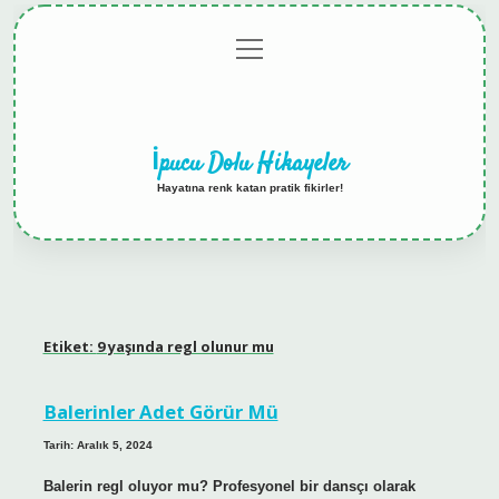
menüyü
Anasayfa
Gizlilik
Yasal
Hakkımızda
aç
Politikası
Uyarı
İpucu Dolu Hikayeler
Hayatına renk katan pratik fikirler!
Etiket:
9 yaşında regl olunur mu
Balerinler Adet Görür Mü
Tarih: Aralık 5, 2024
Balerin regl oluyor mu? Profesyonel bir dansçı olarak