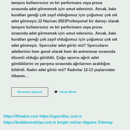
tampon kullanırsınız ve bir performans veya prova
sırasında adet görmemek için umut edersiniz. Ancak, bale
kuralları gereği çok zayıf olduğumuz için çoğumuz çok sık
adet görmeyiz.12 Haziran 2021Profesyonel bir dansçı olarak
tampon kullanırsınız ve bir performans veya prova
sırasında adet görmemek için umut edersiniz. Ancak, bale
kuralları gereği çok zayıf olduğumuz için çoğumuz çok sık
adet görmeyiz. Sporcular adet görür mü? Sporcuların
adetlerinin hem genel olarak hem de antrenman sırasında
düzenli olduğu görüldü. Çoğu sporcu ağrılı adet
gördüklerini ve yarışma sırasında ağrılarının azaldığını
bildirdi. Kadın adet görür mü? Kadınlar 12-13 yaşlarından
itibaren…
Balerinler
Devamını okuyun
Yorum Bırak
Adet
Görür
Mü
https://fileabur.com
https://uguroflaz.com.tr
https://kodeksmobilya.com.tr
knight online
nttgame
Sitemap