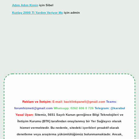
Adım Adım Kimin
için
Sibel
Kızılay 2000 Tl Yardım Veriyor Mu
için
admin
hiltonbet güncel giriş
tulipbet.online
Reklam ve İletişim:
E-mail:
backlinkpaneli@gmail.com
Teams:
forumhizmeti@gmail.com
Whatsapp: 0262 606 0 726
Telegram: @karabul
Yasal Uyarı:
Sitemiz, 5651 Sayılı Kanun gereğince Bilgi Teknolojileri ve
İletişim Kurumu (BTK) tarafından onaylanmış bir Yer Sağlayıcı olarak
hizmet vermektedir. Bu nedenle, sitedeki içerikleri proaktif olarak
denetleme veya araştırma yükümlülüğümüz bulunmamaktadır. Ancak,