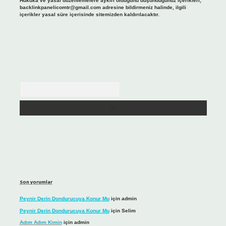
Hukuka ve yasal düzenlemelere aykırı olduğunu düşündüğünüz içerikleri,
backlinkpanelicomtr@gmail.com
adresine bildirmeniz halinde, ilgili
içerikler yasal süre içerisinde sitemizden kaldırılacaktır.
Arama
Son yorumlar
Peynir Derin Dondurucuya Konur Mu
için
admin
Peynir Derin Dondurucuya Konur Mu
için
Selim
Adım Adım Kimin
için
admin