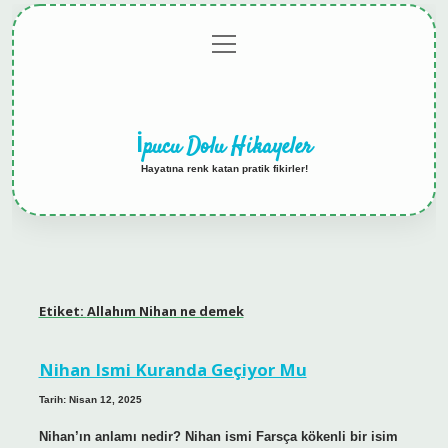
menüyü
Anasayfa
Gizlilik
Yasal
Hakkımızda
aç
Politikası
Uyarı
İpucu Dolu Hikayeler
Hayatına renk katan pratik fikirler!
Etiket:
Allahım Nihan ne demek
Nihan Ismi Kuranda Geçiyor Mu
Tarih: Nisan 12, 2025
Nihan’ın anlamı nedir? Nihan ismi Farsça kökenli bir isim