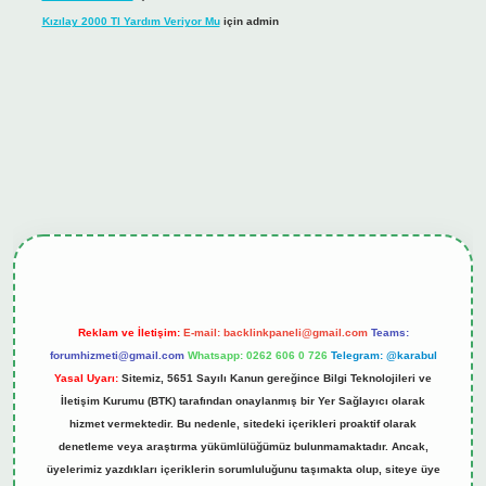
Kızılay 2000 Tl Yardım Veriyor Mu
için
admin
hiltonbet güncel giriş
tulipbet.online
Reklam ve İletişim:
E-mail:
backlinkpaneli@gmail.com
Teams:
forumhizmeti@gmail.com
Whatsapp: 0262 606 0 726
Telegram: @karabul
Yasal Uyarı:
Sitemiz, 5651 Sayılı Kanun gereğince Bilgi Teknolojileri ve
İletişim Kurumu (BTK) tarafından onaylanmış bir Yer Sağlayıcı olarak
hizmet vermektedir. Bu nedenle, sitedeki içerikleri proaktif olarak
denetleme veya araştırma yükümlülüğümüz bulunmamaktadır. Ancak,
üyelerimiz yazdıkları içeriklerin sorumluluğunu taşımakta olup, siteye üye