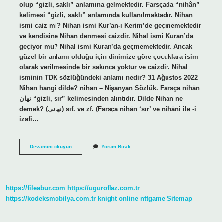
olup “gizli, saklı” anlamına gelmektedir. Farsçada “nihân”
kelimesi “gizli, saklı” anlamında kullanılmaktadır. Nihan
ismi caiz mi? Nihan ismi Kur’an-ı Kerim’de geçmemektedir
ve kendisine Nihan denmesi caizdir. Nihal ismi Kuran’da
geçiyor mu? Nihal ismi Kuran’da geçmemektedir. Ancak
güzel bir anlamı olduğu için dinimize göre çocuklara isim
olarak verilmesinde bir sakınca yoktur ve caizdir. Nihal
isminin TDK sözlüğündeki anlamı nedir? 31 Ağustos 2022
Nihan hangi dilde? nihan – Nişanyan Sözlük. Farsça nihān
نهان “gizli, sır” kelimesinden alıntıdır. Dilde Nihan ne
demek? (ﻧﻬﺎﻧﻰ) sıf. ve zf. (Farsça nihān ‘sır’ ve nihānі ile -і
izafi…
Nihan
Devamını okuyun
Yorum Bırak
Ismi
Kuranda
Geçiyor
Mu
https://fileabur.com
https://uguroflaz.com.tr
https://kodeksmobilya.com.tr
knight online
nttgame
Sitemap