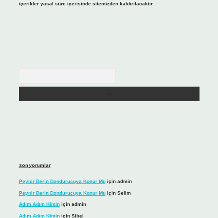
içerikler yasal süre içerisinde sitemizden kaldırılacaktır.
Arama
Son yorumlar
Peynir Derin Dondurucuya Konur Mu
için
admin
Peynir Derin Dondurucuya Konur Mu
için
Selim
Adım Adım Kimin
için
admin
Adım Adım Kimin
için
Sibel