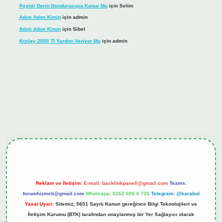
Peynir Derin Dondurucuya Konur Mu
için
Selim
Adım Adım Kimin
için
admin
Adım Adım Kimin
için
Sibel
Kızılay 2000 Tl Yardım Veriyor Mu
için
admin
ş
tulipbet.online
Reklam ve İletişim:
E-mail:
backlinkpaneli@gmail.com
Teams:
forumhizmeti@gmail.com
Whatsapp: 0262 606 0 726
Telegram: @karabul
Yasal Uyarı:
Sitemiz, 5651 Sayılı Kanun gereğince Bilgi Teknolojileri ve
İletişim Kurumu (BTK) tarafından onaylanmış bir Yer Sağlayıcı olarak