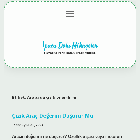
menüyü
Anasayfa
Gizlilik
Yasal
Hakkımızda
aç
Politikası
Uyarı
İpucu Dolu Hikayeler
Hayatına renk katan pratik fikirler!
Etiket:
Arabada çizik önemli mi
Çizik Araç Değerini Düşürür Mü
Tarih: Eylül 21, 2024
Aracın değerini ne düşürür? Özellikle şasi veya motorun