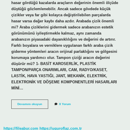
hasar gördüğü kazalarda araçların değerinin önemli ölçüde
düştüğü gözlemlenebilir. Ancak sadece gövdede küçük
çizikler veya far gibi kolayca değiştirilebilen parçalarda
hasar varsa değer kaybı daha azdır. Arabada çizik önemli
mi? Araba çiziklerini gidermek sadece arabanızın estetik
görünümünü iyileştirmekle kalmaz, aynı zamanda
arabanızın piyasadaki dayanıklılığını ve değerini de artırır.
Farklı boyalara ve verniklere uygulanan farklı araba çizik
giderme yöntemleri aracın orijinal parlaklığını ve gölgesini
korumaya yardımcı olur. Tampon çiziği aracın değerini
düşürür mü? 1- BASİT KAROSERLİK, PLASTİK
TAMPON/PARÇA ONARIMLARI, CAM, RADYO/KASET,
LASTİK, HAVA YASTIĞI, JANT, MEKANİK, ELEKTRİK,
ELEKTRONİK VE DÖŞEME KOMPONENTLERİ HASARLARI
MİNİ…
Çizik
Devamını okuyun
8 Yorum
Araç
Değerini
Düşürür
Mü
https://fileabur.com
https://uguroflaz.com.tr