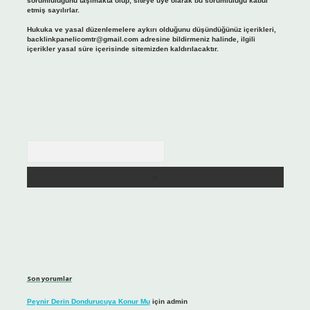
sorumluluğunu taşımakta olup, siteye üye olarak bu sorumluluğu kabul
etmiş sayılırlar.
Hukuka ve yasal düzenlemelere aykırı olduğunu düşündüğünüz içerikleri,
backlinkpanelicomtr@gmail.com
adresine bildirmeniz halinde, ilgili
içerikler yasal süre içerisinde sitemizden kaldırılacaktır.
Arama
Son yorumlar
Peynir Derin Dondurucuya Konur Mu
için
admin