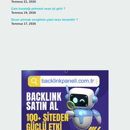
Temmuz 21, 2026
Çam kozalağı pekmezi neye iyi gelir ?
Temmuz 19, 2026
Divan şiirinde sevgilinin yüzü neye benzetilir ?
Temmuz 17, 2026