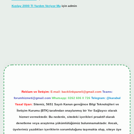
Kızılay 2000 Tl Yardım Veriyor Mu
için
admin
ş
tulipbet.online
Reklam ve İletişim:
E-mail:
backlinkpaneli@gmail.com
Teams:
forumhizmeti@gmail.com
Whatsapp: 0262 606 0 726
Telegram: @karabul
Yasal Uyarı:
Sitemiz, 5651 Sayılı Kanun gereğince Bilgi Teknolojileri ve
İletişim Kurumu (BTK) tarafından onaylanmış bir Yer Sağlayıcı olarak
hizmet vermektedir. Bu nedenle, sitedeki içerikleri proaktif olarak
denetleme veya araştırma yükümlülüğümüz bulunmamaktadır. Ancak,
üyelerimiz yazdıkları içeriklerin sorumluluğunu taşımakta olup, siteye üye