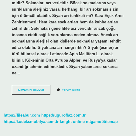
midir? Sokmaları acı vericidir. Böcek sokmalarına veya
ısırıklarına alerjiniz varsa, herhangi bir arı sokması sizin
için ölümcül olabilir. Siyah arı tehlikeli mi? Kara Eşek Arısı
Zehirlenmesi: Hem kara eşek arıları hem de kubbe arıları
zehirlidir. Sokmaları genellikle acı vericidir ancak çoğu
insanda ciddi sağlık sorunlarına neden olmaz. Ancak arı
sokmalarına alerjisi olan kişilerde sokmalar yaşamı tehdit
edici olabilir. Siyah ana arı hangi ırktır? Siyah (esmer) arı
türü bilimsel olarak Latincede Apis Mellifera L. olarak
bilinir. Kökeninin Orta Avrupa Alpleri ve Rusya’ya kadar
uzandığı tahmin edilmektedir. Siyah yaban arısı sokarsa
ne…
Siyah
Devamını okuyun
Yorum Bırak
Arı
Ne
Arısı
https://fileabur.com
https://uguroflaz.com.tr
https://kodeksmobilya.com.tr
knight online
nttgame
Sitemap