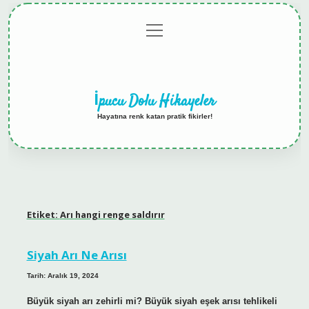
menüyü
Anasayfa
Gizlilik
Yasal
Hakkımızda
aç
Politikası
Uyarı
İpucu Dolu Hikayeler
Hayatına renk katan pratik fikirler!
Etiket:
Arı hangi renge saldırır
Siyah Arı Ne Arısı
Tarih: Aralık 19, 2024
Büyük siyah arı zehirli mi? Büyük siyah eşek arısı tehlikeli