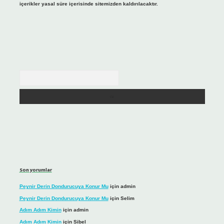
içerikler yasal süre içerisinde sitemizden kaldırılacaktır.
Arama
Son yorumlar
Peynir Derin Dondurucuya Konur Mu
için
admin
Peynir Derin Dondurucuya Konur Mu
için
Selim
Adım Adım Kimin
için
admin
Adım Adım Kimin
için
Sibel