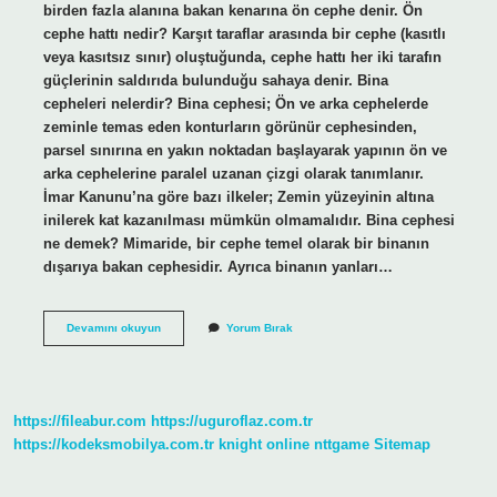
birden fazla alanına bakan kenarına ön cephe denir. Ön
cephe hattı nedir? Karşıt taraflar arasında bir cephe (kasıtlı
veya kasıtsız sınır) oluştuğunda, cephe hattı her iki tarafın
güçlerinin saldırıda bulunduğu sahaya denir. Bina
cepheleri nelerdir? Bina cephesi; Ön ve arka cephelerde
zeminle temas eden konturların görünür cephesinden,
parsel sınırına en yakın noktadan başlayarak yapının ön ve
arka cephelerine paralel uzanan çizgi olarak tanımlanır.
İmar Kanunu’na göre bazı ilkeler; Zemin yüzeyinin altına
inilerek kat kazanılması mümkün olmamalıdır. Bina cephesi
ne demek? Mimaride, bir cephe temel olarak bir binanın
dışarıya bakan cephesidir. Ayrıca binanın yanları…
Bina
Devamını okuyun
Yorum Bırak
Ön
Cephe
Nedir
https://fileabur.com
https://uguroflaz.com.tr
https://kodeksmobilya.com.tr
knight online
nttgame
Sitemap