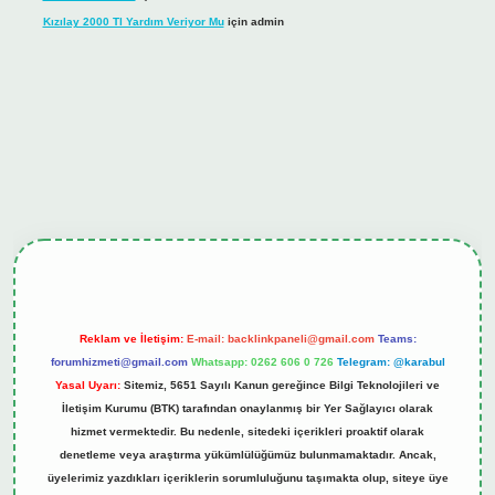
Kızılay 2000 Tl Yardım Veriyor Mu
için
admin
iş
tulipbet.online
Reklam ve İletişim:
E-mail:
backlinkpaneli@gmail.com
Teams:
forumhizmeti@gmail.com
Whatsapp: 0262 606 0 726
Telegram: @karabul
Yasal Uyarı:
Sitemiz, 5651 Sayılı Kanun gereğince Bilgi Teknolojileri ve
İletişim Kurumu (BTK) tarafından onaylanmış bir Yer Sağlayıcı olarak
hizmet vermektedir. Bu nedenle, sitedeki içerikleri proaktif olarak
denetleme veya araştırma yükümlülüğümüz bulunmamaktadır. Ancak,
üyelerimiz yazdıkları içeriklerin sorumluluğunu taşımakta olup, siteye üye