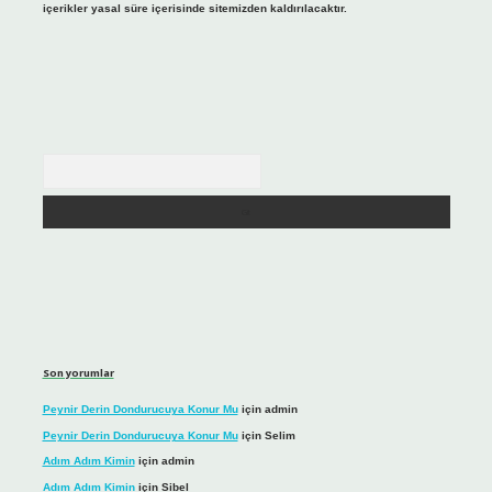
içerikler yasal süre içerisinde sitemizden kaldırılacaktır.
Arama
Son yorumlar
Peynir Derin Dondurucuya Konur Mu
için
admin
Peynir Derin Dondurucuya Konur Mu
için
Selim
Adım Adım Kimin
için
admin
Adım Adım Kimin
için
Sibel