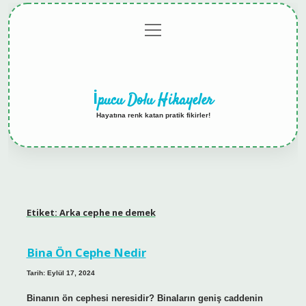
menüyü
Anasayfa
Gizlilik
Yasal
Hakkımızda
aç
Politikası
Uyarı
İpucu Dolu Hikayeler
Hayatına renk katan pratik fikirler!
Etiket:
Arka cephe ne demek
Bina Ön Cephe Nedir
Tarih: Eylül 17, 2024
Binanın ön cephesi neresidir? Binaların geniş caddenin