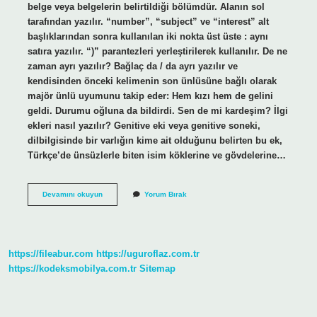
belge veya belgelerin belirtildiği bölümdür. Alanın sol
tarafından yazılır. “number”, “subject” ve “interest” alt
başlıklarından sonra kullanılan iki nokta üst üste : aynı
satıra yazılır. “)” parantezleri yerleştirilerek kullanılır. De ne
zaman ayrı yazılır? Bağlaç da / da ayrı yazılır ve
kendisinden önceki kelimenin son ünlüsüne bağlı olarak
majör ünlü uyumunu takip eder: Hem kızı hem de gelini
geldi. Durumu oğluna da bildirdi. Sen de mi kardeşim? İlgi
ekleri nasıl yazılır? Genitive eki veya genitive soneki,
dilbilgisinde bir varlığın kime ait olduğunu belirten bu ek,
Türkçe’de ünsüzlerle biten isim köklerine ve gövdelerine…
Ilgi
Devamını okuyun
Yorum Bırak
De
Nasıl
Yazılır
https://fileabur.com
https://uguroflaz.com.tr
https://kodeksmobilya.com.tr
Sitemap