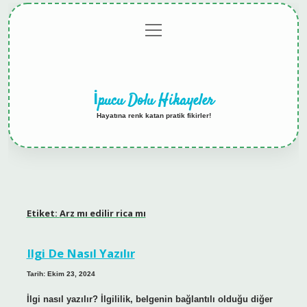
menüyü
Anasayfa
Gizlilik
Yasal
Hakkımızda
aç
Politikası
Uyarı
İpucu Dolu Hikayeler
Hayatına renk katan pratik fikirler!
Etiket:
Arz mı edilir rica mı
Ilgi De Nasıl Yazılır
Tarih: Ekim 23, 2024
İlgi nasıl yazılır? İlgililik, belgenin bağlantılı olduğu diğer