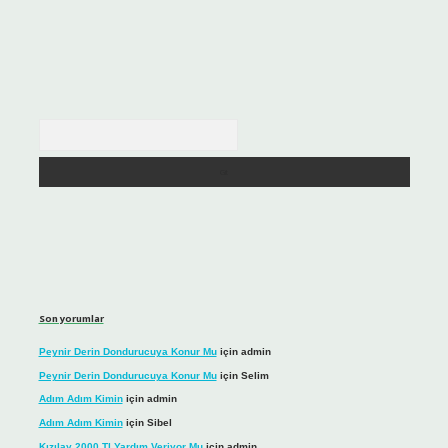
Arama
Son yorumlar
Peynir Derin Dondurucuya Konur Mu
için
admin
Peynir Derin Dondurucuya Konur Mu
için
Selim
Adım Adım Kimin
için
admin
Adım Adım Kimin
için
Sibel
Kızılay 2000 Tl Yardım Veriyor Mu
için
admin