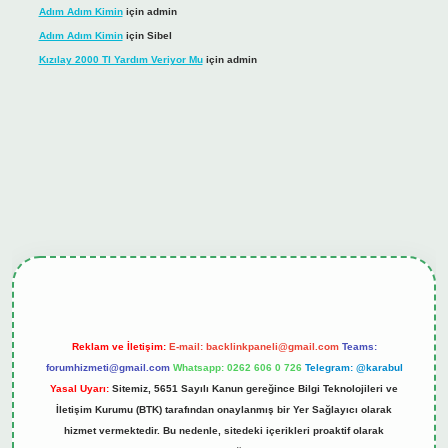
Adım Adım Kimin
için
admin
Adım Adım Kimin
için
Sibel
Kızılay 2000 Tl Yardım Veriyor Mu
için
admin
ş
tulipbet.online
Reklam ve İletişim:
E-mail:
backlinkpaneli@gmail.com
Teams:
forumhizmeti@gmail.com
Whatsapp: 0262 606 0 726
Telegram: @karabul
Yasal Uyarı:
Sitemiz, 5651 Sayılı Kanun gereğince Bilgi Teknolojileri ve
İletişim Kurumu (BTK) tarafından onaylanmış bir Yer Sağlayıcı olarak
hizmet vermektedir. Bu nedenle, sitedeki içerikleri proaktif olarak