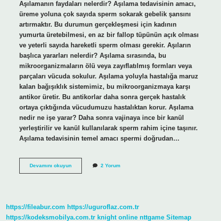
Aşılamanın faydaları nelerdir? Aşılama tedavisinin amacı,
üreme yoluna çok sayıda sperm sokarak gebelik şansını
artırmaktır. Bu durumun gerçekleşmesi için kadının
yumurta üretebilmesi, en az bir fallop tüpünün açık olması
ve yeterli sayıda hareketli sperm olması gerekir. Aşıların
başlıca yararları nelerdir? Aşılama sırasında, bu
mikroorganizmaların ölü veya zayıflatılmış formları veya
parçaları vücuda sokulur. Aşılama yoluyla hastalığa maruz
kalan bağışıklık sistemimiz, bu mikroorganizmaya karşı
antikor üretir. Bu antikorlar daha sonra gerçek hastalık
ortaya çıktığında vücudumuzu hastalıktan korur. Aşılama
nedir ne işe yarar? Daha sonra vajinaya ince bir kanül
yerleştirilir ve kanül kullanılarak sperm rahim içine taşınır.
Aşılama tedavisinin temel amacı spermi doğrudan…
Aşılamanın
Devamını okuyun
2 Yorum
Başlıca
Yararları
Nelerdir
4
Madde
https://fileabur.com
https://uguroflaz.com.tr
https://kodeksmobilya.com.tr
knight online
nttgame
Sitemap