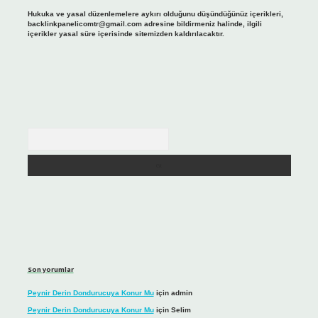
Hukuka ve yasal düzenlemelere aykırı olduğunu düşündüğünüz içerikleri,
backlinkpanelicomtr@gmail.com
adresine bildirmeniz halinde, ilgili
içerikler yasal süre içerisinde sitemizden kaldırılacaktır.
Arama
Son yorumlar
Peynir Derin Dondurucuya Konur Mu
için
admin
Peynir Derin Dondurucuya Konur Mu
için
Selim