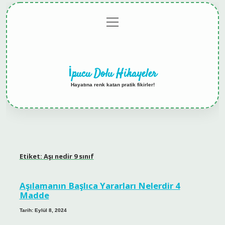
menüyü
Anasayfa
Gizlilik
Yasal
Hakkımızda
aç
Politikası
Uyarı
İpucu Dolu Hikayeler
Hayatına renk katan pratik fikirler!
Etiket:
Aşı nedir 9 sınıf
Aşılamanın Başlıca Yararları Nelerdir 4
Madde
Tarih: Eylül 8, 2024