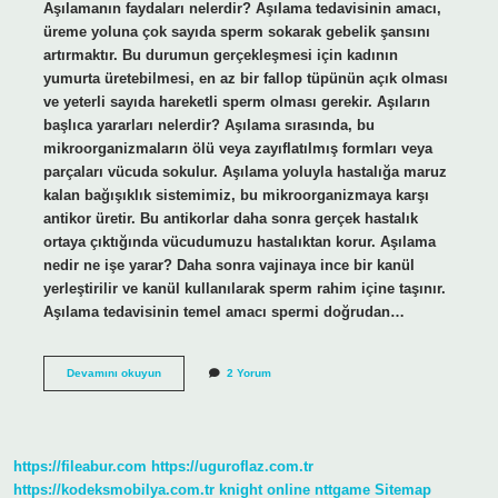
Aşılamanın faydaları nelerdir? Aşılama tedavisinin amacı,
üreme yoluna çok sayıda sperm sokarak gebelik şansını
artırmaktır. Bu durumun gerçekleşmesi için kadının
yumurta üretebilmesi, en az bir fallop tüpünün açık olması
ve yeterli sayıda hareketli sperm olması gerekir. Aşıların
başlıca yararları nelerdir? Aşılama sırasında, bu
mikroorganizmaların ölü veya zayıflatılmış formları veya
parçaları vücuda sokulur. Aşılama yoluyla hastalığa maruz
kalan bağışıklık sistemimiz, bu mikroorganizmaya karşı
antikor üretir. Bu antikorlar daha sonra gerçek hastalık
ortaya çıktığında vücudumuzu hastalıktan korur. Aşılama
nedir ne işe yarar? Daha sonra vajinaya ince bir kanül
yerleştirilir ve kanül kullanılarak sperm rahim içine taşınır.
Aşılama tedavisinin temel amacı spermi doğrudan…
Aşılamanın
Devamını okuyun
2 Yorum
Başlıca
Yararları
Nelerdir
4
Madde
https://fileabur.com
https://uguroflaz.com.tr
https://kodeksmobilya.com.tr
knight online
nttgame
Sitemap