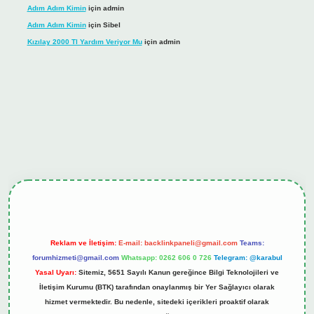
Adım Adım Kimin
için
admin
Adım Adım Kimin
için
Sibel
Kızılay 2000 Tl Yardım Veriyor Mu
için
admin
ş
tulipbet.online
Reklam ve İletişim:
E-mail:
backlinkpaneli@gmail.com
Teams:
forumhizmeti@gmail.com
Whatsapp: 0262 606 0 726
Telegram: @karabul
Yasal Uyarı:
Sitemiz, 5651 Sayılı Kanun gereğince Bilgi Teknolojileri ve
İletişim Kurumu (BTK) tarafından onaylanmış bir Yer Sağlayıcı olarak
hizmet vermektedir. Bu nedenle, sitedeki içerikleri proaktif olarak