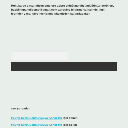
Hukuka ve yasal düzenlemelere aykırı olduğunu düşündüğünüz içerikleri,
backlinkpanelicomtr@gmail.com
adresine bildirmeniz halinde, ilgili
içerikler yasal süre içerisinde sitemizden kaldırılacaktır.
Arama
Son yorumlar
Peynir Derin Dondurucuya Konur Mu
için
admin
Peynir Derin Dondurucuya Konur Mu
için
Selim