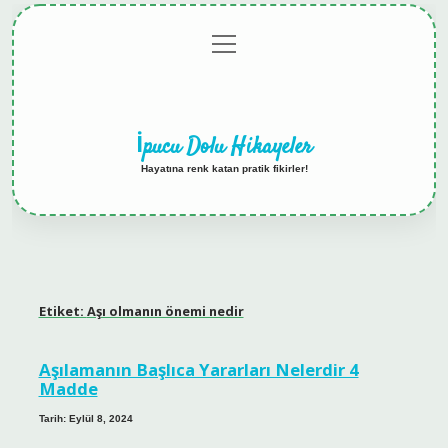
menüyü
Anasayfa
Gizlilik
Yasal
Hakkımızda
aç
Politikası
Uyarı
İpucu Dolu Hikayeler
Hayatına renk katan pratik fikirler!
Etiket:
Aşı olmanın önemi nedir
Aşılamanın Başlıca Yararları Nelerdir 4
Madde
Tarih: Eylül 8, 2024