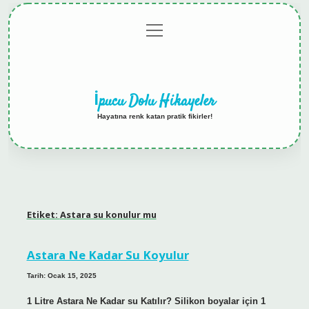
menüyü
Anasayfa
Gizlilik
Yasal
Hakkımızda
aç
Politikası
Uyarı
İpucu Dolu Hikayeler
Hayatına renk katan pratik fikirler!
Etiket:
Astara su konulur mu
Astara Ne Kadar Su Koyulur
Tarih: Ocak 15, 2025
1 Litre Astara Ne Kadar su Katılır? Silikon boyalar için 1