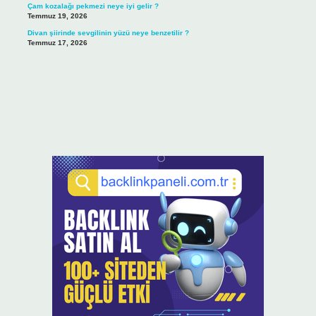
Çam kozalağı pekmezi neye iyi gelir ?
Temmuz 19, 2026
Divan şiirinde sevgilinin yüzü neye benzetilir ?
Temmuz 17, 2026