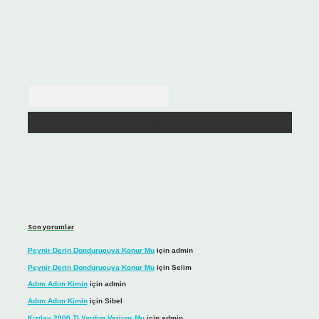
Arama
Son yorumlar
Peynir Derin Dondurucuya Konur Mu
için
admin
Peynir Derin Dondurucuya Konur Mu
için
Selim
Adım Adım Kimin
için
admin
Adım Adım Kimin
için
Sibel
Kızılay 2000 Tl Yardım Veriyor Mu
için
admin