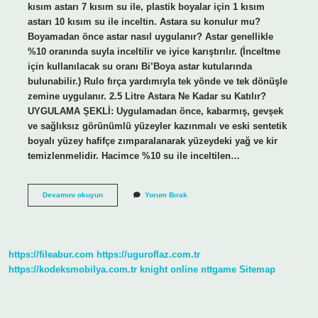
kısım astarı 7 kısım su ile, plastik boyalar için 1 kısım
astarı 10 kısım su ile inceltin. Astara su konulur mu?
Boyamadan önce astar nasıl uygulanır? Astar genellikle
%10 oranında suyla inceltilir ve iyice karıştırılır. (İnceltme
için kullanılacak su oranı Bi’Boya astar kutularında
bulunabilir.) Rulo fırça yardımıyla tek yönde ve tek dönüşle
zemine uygulanır. 2.5 Litre Astara Ne Kadar su Katılır?
UYGULAMA ŞEKLİ: Uygulamadan önce, kabarmış, gevşek
ve sağlıksız görünümlü yüzeyler kazınmalı ve eski sentetik
boyalı yüzey hafifçe zımparalanarak yüzeydeki yağ ve kir
temizlenmelidir. Hacimce %10 su ile inceltilen…
Astara
Devamını okuyun
Yorum Bırak
Ne
Kadar
Su
Koyulur
https://fileabur.com
https://uguroflaz.com.tr
https://kodeksmobilya.com.tr
knight online
nttgame
Sitemap