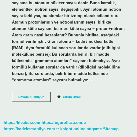
sayısına bu atomun nükleer sayısı denir. Buna karşılık,
elementteki nötron sayısı değişebilir. Aynı atomun nötron
sayısı farklıysa, bu atomlar bir izotop olarak adlandırılır.
Atomun protonlarının ve nötronlarının sayısı birlikte
atomun kütle sayısını belirler: kütle sayısı = proton+nötron.
Atom gram nasıl hesaplanır? Bununla birlikte, aşağıdaki
formül verilmiştir: Gram atomu = kütle / nükleer kütle
[RAM]. Aynı formülü kullanan sorular da vardır (dilbilgisi
molekülüne benzer); Bu sorularda belirli bir madde
kütlesinde “gramoma atomları” sayısını bulmalıyız. Aynı
formülü kullanan sorular da vardır (dilbilgisi molekülüne
benzer); Bu sorularda, belirli bir madde kütlesinde
“gramoma atomları” sayısını bulmalıyız.…
Atom
Devamını okuyun
Yorum Bırak
Ağırlığı
Oranı
Nasıl
Bulunur
https://fileabur.com
https://uguroflaz.com.tr
https://kodeksmobilya.com.tr
knight online
nttgame
Sitemap