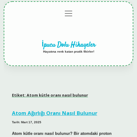
menüyü
Anasayfa
Gizlilik
Yasal
Hakkımızda
aç
Politikası
Uyarı
İpucu Dolu Hikayeler
Hayatına renk katan pratik fikirler!
Etiket:
Atom kütle oranı nasıl bulunur
Atom Ağırlığı Oranı Nasıl Bulunur
Tarih: Mart 17, 2025
Atom kütle oranı nasıl bulunur? Bir atomdaki proton