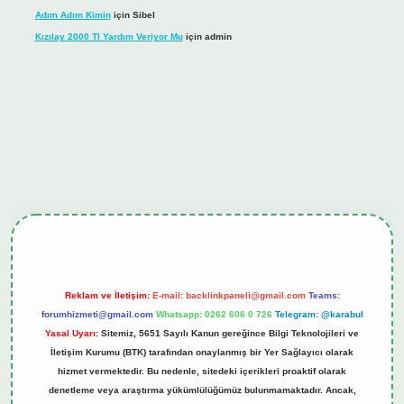
Adım Adım Kimin
için
Sibel
Kızılay 2000 Tl Yardım Veriyor Mu
için
admin
iş
tulipbet.online
Reklam ve İletişim:
E-mail:
backlinkpaneli@gmail.com
Teams:
forumhizmeti@gmail.com
Whatsapp: 0262 606 0 726
Telegram: @karabul
Yasal Uyarı:
Sitemiz, 5651 Sayılı Kanun gereğince Bilgi Teknolojileri ve
İletişim Kurumu (BTK) tarafından onaylanmış bir Yer Sağlayıcı olarak
hizmet vermektedir. Bu nedenle, sitedeki içerikleri proaktif olarak
denetleme veya araştırma yükümlülüğümüz bulunmamaktadır. Ancak,