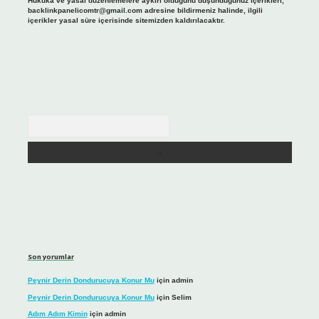
Hukuka ve yasal düzenlemelere aykırı olduğunu düşündüğünüz içerikleri,
backlinkpanelicomtr@gmail.com
adresine bildirmeniz halinde, ilgili
içerikler yasal süre içerisinde sitemizden kaldırılacaktır.
Arama
Son yorumlar
Peynir Derin Dondurucuya Konur Mu
için
admin
Peynir Derin Dondurucuya Konur Mu
için
Selim
Adım Adım Kimin
için
admin