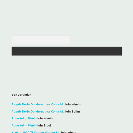
Arama
Son yorumlar
Peynir Derin Dondurucuya Konur Mu
için
admin
Peynir Derin Dondurucuya Konur Mu
için
Selim
Adım Adım Kimin
için
admin
Adım Adım Kimin
için
Sibel
Kızılay 2000 Tl Yardım Veriyor Mu
için
admin