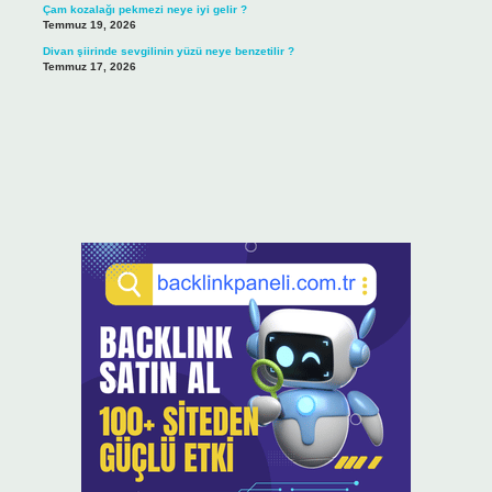
Çam kozalağı pekmezi neye iyi gelir ?
Temmuz 19, 2026
Divan şiirinde sevgilinin yüzü neye benzetilir ?
Temmuz 17, 2026