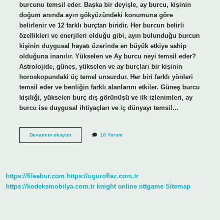
burcunu temsil eder. Başka bir deyişle, ay burcu, kişinin
doğum anında ayın gökyüzündeki konumuna göre
belirlenir ve 12 farklı burçtan biridir. Her burcun belirli
özellikleri ve enerjileri olduğu gibi, ayın bulunduğu burcun
kişinin duygusal hayatı üzerinde en büyük etkiye sahip
olduğuna inanılır. Yükselen ve Ay burcu neyi temsil eder?
Astrolojide, güneş, yükselen ve ay burçları bir kişinin
horoskopundaki üç temel unsurdur. Her biri farklı yönleri
temsil eder ve benliğin farklı alanlarını etkiler. Güneş burcu
kişiliği, yükselen burç dış görünüşü ve ilk izlenimleri, ay
burcu ise duygusal ihtiyaçları ve iç dünyayı temsil…
Ay
Devamını okuyun
10 Yorum
Burcu
Ne
Ifade
Eder
https://fileabur.com
https://uguroflaz.com.tr
https://kodeksmobilya.com.tr
knight online
nttgame
Sitemap