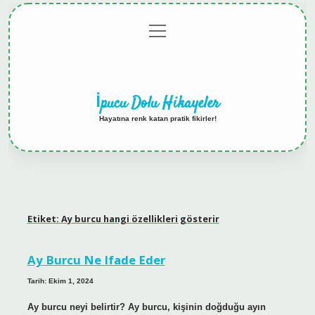
menüyü
Anasayfa
Gizlilik
Yasal
Hakkımızda
aç
Politikası
Uyarı
İpucu Dolu Hikayeler
Hayatına renk katan pratik fikirler!
Etiket:
Ay burcu hangi özellikleri gösterir
Ay Burcu Ne Ifade Eder
Tarih: Ekim 1, 2024
Ay burcu neyi belirtir? Ay burcu, kişinin doğduğu ayın