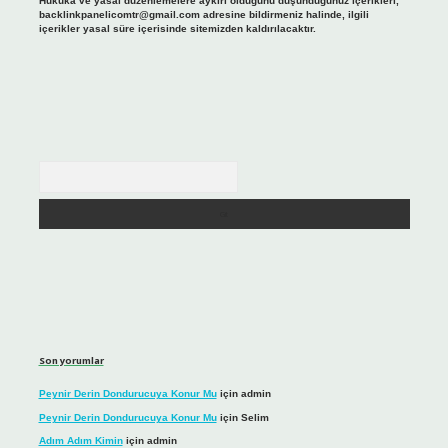
Hukuka ve yasal düzenlemelere aykırı olduğunu düşündüğünüz içerikleri,
backlinkpanelicomtr@gmail.com
adresine bildirmeniz halinde, ilgili
içerikler yasal süre içerisinde sitemizden kaldırılacaktır.
Arama
Son yorumlar
Peynir Derin Dondurucuya Konur Mu
için
admin
Peynir Derin Dondurucuya Konur Mu
için
Selim
Adım Adım Kimin
için
admin