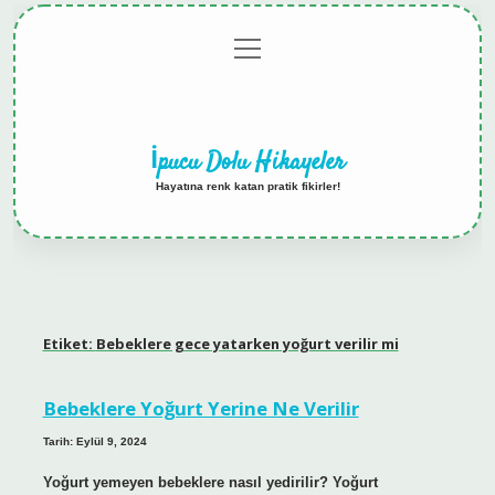
menüyü
Anasayfa
Gizlilik
Yasal
Hakkımızda
aç
Politikası
Uyarı
İpucu Dolu Hikayeler
Hayatına renk katan pratik fikirler!
Etiket:
Bebeklere gece yatarken yoğurt verilir mi
Bebeklere Yoğurt Yerine Ne Verilir
Tarih: Eylül 9, 2024
Yoğurt yemeyen bebeklere nasıl yedirilir? Yoğurt