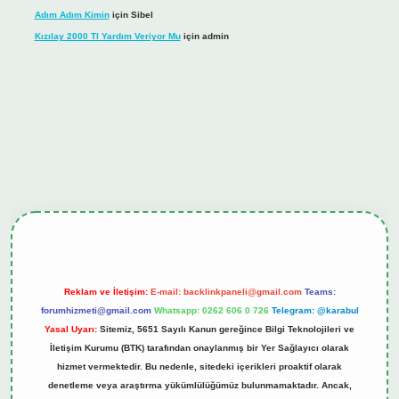
Adım Adım Kimin
için
Sibel
Kızılay 2000 Tl Yardım Veriyor Mu
için
admin
ş
tulipbet.online
Reklam ve İletişim:
E-mail:
backlinkpaneli@gmail.com
Teams:
forumhizmeti@gmail.com
Whatsapp: 0262 606 0 726
Telegram: @karabul
Yasal Uyarı:
Sitemiz, 5651 Sayılı Kanun gereğince Bilgi Teknolojileri ve
İletişim Kurumu (BTK) tarafından onaylanmış bir Yer Sağlayıcı olarak
hizmet vermektedir. Bu nedenle, sitedeki içerikleri proaktif olarak
denetleme veya araştırma yükümlülüğümüz bulunmamaktadır. Ancak,