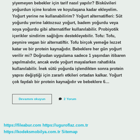
yiyemeyen bebekler için tarif nasıl yapılır? Bisküvileri
yoğurdun içine kıralım ve koyulaşana kadar ekleyelim.
Yoğurt yerine ne kullanabilirim? Yoğurt alternatifleri: Süt
yoğurdu yerine laktozsuz yoğurt, badem yoğurdu veya
soya yoğurdu gibi alternatifler kullanılabilir. Probiyotik
içerikler sindirim sağlığını destekleyebilir. Tofu: Tofu,
peynire vegan bir alternatiftir. Tofu birçok yemeğe lezzet
katar ve bir protein kaynağıdır. Bebeklere her gün yoğurt
verilir mi? Doğrudan uygulama sadece 1 yaşından itibaren
yapılmalıdır, ancak evde yoğurt mayalarken rahatlıkla
kullanılabilir. İnek sütü yoğurda işlendikten sonra protein
yapısı değiştiği için zararlı etkileri ortadan kalkar. Yoğurt
çok faydalı bir protein kaynağıdır ve bebeklere 6…
Bebeklere
Devamını okuyun
2 Yorum
Yoğurt
Yerine
Ne
Verilir
https://fileabur.com
https://uguroflaz.com.tr
https://kodeksmobilya.com.tr
Sitemap