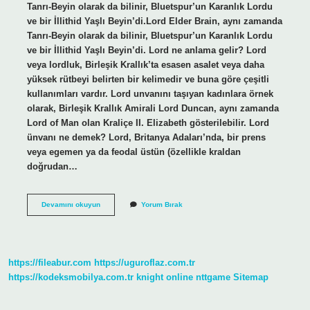
Tanrı-Beyin olarak da bilinir, Bluetspur’un Karanlık Lordu
ve bir İllithid Yaşlı Beyin’di.Lord Elder Brain, aynı zamanda
Tanrı-Beyin olarak da bilinir, Bluetspur’un Karanlık Lordu
ve bir İllithid Yaşlı Beyin’di. Lord ne anlama gelir? Lord
veya lordluk, Birleşik Krallık’ta esasen asalet veya daha
yüksek rütbeyi belirten bir kelimedir ve buna göre çeşitli
kullanımları vardır. Lord unvanını taşıyan kadınlara örnek
olarak, Birleşik Krallık Amirali Lord Duncan, aynı zamanda
Lord of Man olan Kraliçe II. Elizabeth gösterilebilir. Lord
ünvanı ne demek? Lord, Britanya Adaları’nda, bir prens
veya egemen ya da feodal üstün (özellikle kraldan
doğrudan…
Lord
Devamını okuyun
Yorum Bırak
Bey
Ne
Demek
https://fileabur.com
https://uguroflaz.com.tr
https://kodeksmobilya.com.tr
knight online
nttgame
Sitemap