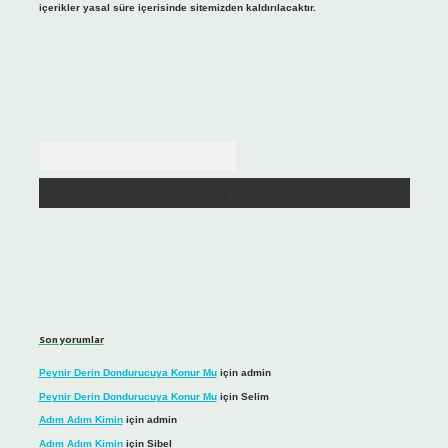
içerikler yasal süre içerisinde sitemizden kaldırılacaktır.
Arama
Son yorumlar
Peynir Derin Dondurucuya Konur Mu
için
admin
Peynir Derin Dondurucuya Konur Mu
için
Selim
Adım Adım Kimin
için
admin
Adım Adım Kimin
için
Sibel