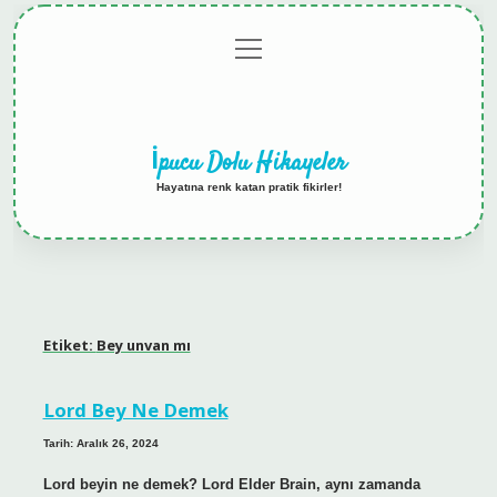
menüyü
Anasayfa
Gizlilik
Yasal
Hakkımızda
aç
Politikası
Uyarı
İpucu Dolu Hikayeler
Hayatına renk katan pratik fikirler!
Etiket:
Bey unvan mı
Lord Bey Ne Demek
Tarih: Aralık 26, 2024
Lord beyin ne demek? Lord Elder Brain, aynı zamanda