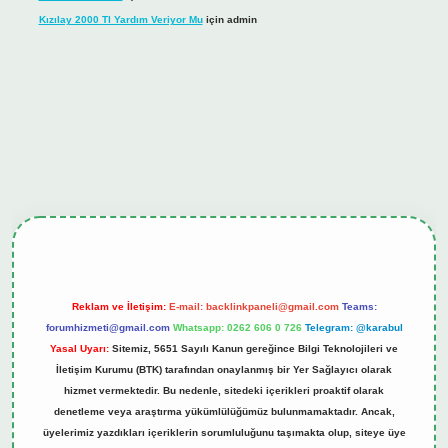
Kızılay 2000 Tl Yardım Veriyor Mu
için
admin
iş
tulipbet.online
Reklam ve İletişim:
E-mail:
backlinkpaneli@gmail.com
Teams:
forumhizmeti@gmail.com
Whatsapp: 0262 606 0 726
Telegram: @karabul
Yasal Uyarı:
Sitemiz, 5651 Sayılı Kanun gereğince Bilgi Teknolojileri ve
İletişim Kurumu (BTK) tarafından onaylanmış bir Yer Sağlayıcı olarak
hizmet vermektedir. Bu nedenle, sitedeki içerikleri proaktif olarak
denetleme veya araştırma yükümlülüğümüz bulunmamaktadır. Ancak,
üyelerimiz yazdıkları içeriklerin sorumluluğunu taşımakta olup, siteye üye