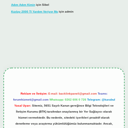
Adım Adım Kimin
için
Sibel
Kızılay 2000 Tl Yardım Veriyor Mu
için
admin
ş
tulipbet.online
Reklam ve İletişim:
E-mail:
backlinkpaneli@gmail.com
Teams:
forumhizmeti@gmail.com
Whatsapp: 0262 606 0 726
Telegram: @karabul
Yasal Uyarı:
Sitemiz, 5651 Sayılı Kanun gereğince Bilgi Teknolojileri ve
İletişim Kurumu (BTK) tarafından onaylanmış bir Yer Sağlayıcı olarak
hizmet vermektedir. Bu nedenle, sitedeki içerikleri proaktif olarak
denetleme veya araştırma yükümlülüğümüz bulunmamaktadır. Ancak,