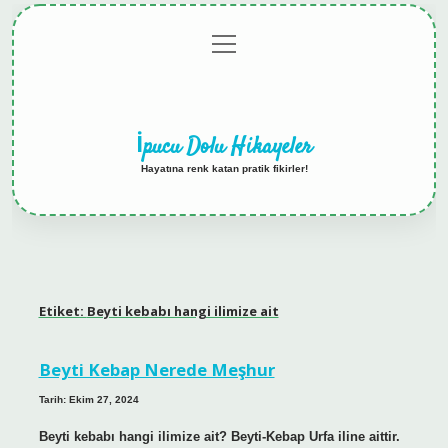
menüyü
Anasayfa
Gizlilik
Yasal
Hakkımızda
aç
Politikası
Uyarı
İpucu Dolu Hikayeler
Hayatına renk katan pratik fikirler!
Etiket:
Beyti kebabı hangi ilimize ait
Beyti Kebap Nerede Meşhur
Tarih: Ekim 27, 2024
Beyti kebabı hangi ilimize ait? Beyti-Kebap Urfa iline aittir.