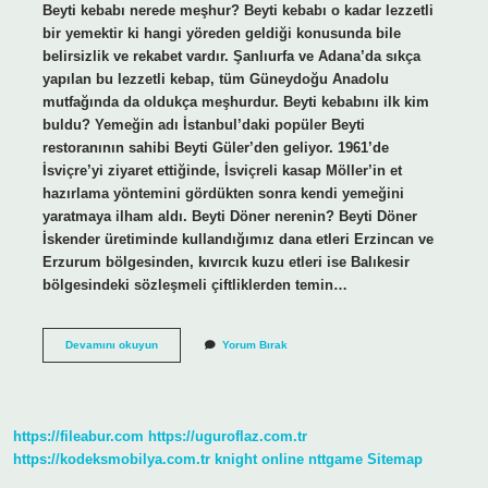
Beyti kebabı nerede meşhur? Beyti kebabı o kadar lezzetli
bir yemektir ki hangi yöreden geldiği konusunda bile
belirsizlik ve rekabet vardır. Şanlıurfa ve Adana’da sıkça
yapılan bu lezzetli kebap, tüm Güneydoğu Anadolu
mutfağında da oldukça meşhurdur. Beyti kebabını ilk kim
buldu? Yemeğin adı İstanbul’daki popüler Beyti
restoranının sahibi Beyti Güler’den geliyor. 1961’de
İsviçre’yi ziyaret ettiğinde, İsviçreli kasap Möller’in et
hazırlama yöntemini gördükten sonra kendi yemeğini
yaratmaya ilham aldı. Beyti Döner nerenin? Beyti Döner
İskender üretiminde kullandığımız dana etleri Erzincan ve
Erzurum bölgesinden, kıvırcık kuzu etleri ise Balıkesir
bölgesindeki sözleşmeli çiftliklerden temin…
Beyti
Devamını okuyun
Yorum Bırak
Kebap
Nerede
Meşhur
https://fileabur.com
https://uguroflaz.com.tr
https://kodeksmobilya.com.tr
knight online
nttgame
Sitemap