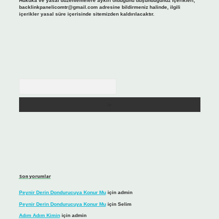
Hukuka ve yasal düzenlemelere aykırı olduğunu düşündüğünüz içerikleri,
backlinkpanelicomtr@gmail.com
adresine bildirmeniz halinde, ilgili
içerikler yasal süre içerisinde sitemizden kaldırılacaktır.
Arama
Son yorumlar
Peynir Derin Dondurucuya Konur Mu
için
admin
Peynir Derin Dondurucuya Konur Mu
için
Selim
Adım Adım Kimin
için
admin