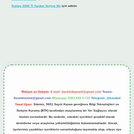
Kızılay 2000 Tl Yardım Veriyor Mu
için
admin
ş
tulipbet.online
Reklam ve İletişim:
E-mail:
backlinkpaneli@gmail.com
Teams:
forumhizmeti@gmail.com
Whatsapp: 0262 606 0 726
Telegram: @karabul
Yasal Uyarı:
Sitemiz, 5651 Sayılı Kanun gereğince Bilgi Teknolojileri ve
İletişim Kurumu (BTK) tarafından onaylanmış bir Yer Sağlayıcı olarak
hizmet vermektedir. Bu nedenle, sitedeki içerikleri proaktif olarak
denetleme veya araştırma yükümlülüğümüz bulunmamaktadır. Ancak,
üyelerimiz yazdıkları içeriklerin sorumluluğunu taşımakta olup, siteye üye