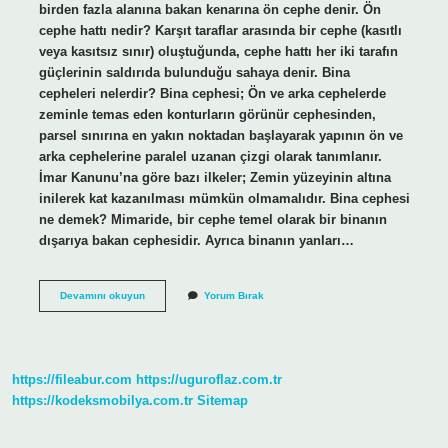
birden fazla alanına bakan kenarına ön cephe denir. Ön
cephe hattı nedir? Karşıt taraflar arasında bir cephe (kasıtlı
veya kasıtsız sınır) oluştuğunda, cephe hattı her iki tarafın
güçlerinin saldırıda bulunduğu sahaya denir. Bina
cepheleri nelerdir? Bina cephesi; Ön ve arka cephelerde
zeminle temas eden konturların görünür cephesinden,
parsel sınırına en yakın noktadan başlayarak yapının ön ve
arka cephelerine paralel uzanan çizgi olarak tanımlanır.
İmar Kanunu’na göre bazı ilkeler; Zemin yüzeyinin altına
inilerek kat kazanılması mümkün olmamalıdır. Bina cephesi
ne demek? Mimaride, bir cephe temel olarak bir binanın
dışarıya bakan cephesidir. Ayrıca binanın yanları…
Bina
Devamını okuyun
Yorum Bırak
Ön
Cephe
Nedir
https://fileabur.com
https://uguroflaz.com.tr
https://kodeksmobilya.com.tr
Sitemap