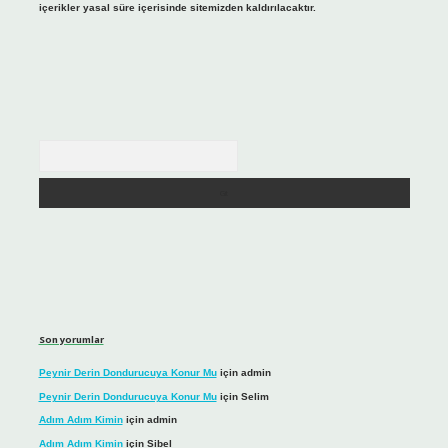
içerikler yasal süre içerisinde sitemizden kaldırılacaktır.
Arama
Son yorumlar
Peynir Derin Dondurucuya Konur Mu
için
admin
Peynir Derin Dondurucuya Konur Mu
için
Selim
Adım Adım Kimin
için
admin
Adım Adım Kimin
için
Sibel