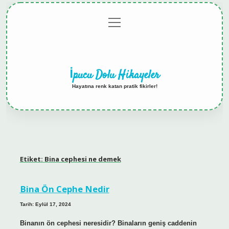
menüyü
Anasayfa
Gizlilik
Yasal
Hakkımızda
aç
Politikası
Uyarı
İpucu Dolu Hikayeler
Hayatına renk katan pratik fikirler!
Etiket:
Bina cephesi ne demek
Bina Ön Cephe Nedir
Tarih: Eylül 17, 2024
Binanın ön cephesi neresidir? Binaların geniş caddenin