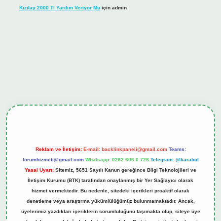
Kızılay 2000 Tl Yardım Veriyor Mu
için
admin
el giriş
tulipbet.online
Reklam ve İletişim:
E-mail:
backlinkpaneli@gmail.com
Teams:
forumhizmeti@gmail.com
Whatsapp: 0262 606 0 726
Telegram: @karabul
Yasal Uyarı:
Sitemiz, 5651 Sayılı Kanun gereğince Bilgi Teknolojileri ve
İletişim Kurumu (BTK) tarafından onaylanmış bir Yer Sağlayıcı olarak
hizmet vermektedir. Bu nedenle, sitedeki içerikleri proaktif olarak
denetleme veya araştırma yükümlülüğümüz bulunmamaktadır. Ancak,
üyelerimiz yazdıkları içeriklerin sorumluluğunu taşımakta olup, siteye üye