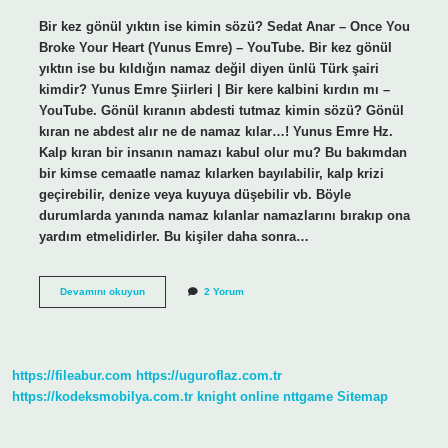
Bir kez gönül yıktın ise kimin sözü? Sedat Anar – Once You
Broke Your Heart (Yunus Emre) – YouTube. Bir kez gönül
yıktın ise bu kıldığın namaz değil diyen ünlü Türk şairi
kimdir? Yunus Emre Şiirleri | Bir kere kalbini kırdın mı –
YouTube. Gönül kıranın abdesti tutmaz kimin sözü? Gönül
kıran ne abdest alır ne de namaz kılar…! Yunus Emre Hz.
Kalp kıran bir insanın namazı kabul olur mu? Bu bakımdan
bir kimse cemaatle namaz kılarken bayılabilir, kalp krizi
geçirebilir, denize veya kuyuya düşebilir vb. Böyle
durumlarda yanında namaz kılanlar namazlarını bırakıp ona
yardım etmelidirler. Bu kişiler daha sonra…
Bir
Devamını okuyun
2 Yorum
Kez
Gönül
Yıktın
Ise
Şiirinin
https://fileabur.com
https://uguroflaz.com.tr
Anlamı
Nedir
https://kodeksmobilya.com.tr
knight online
nttgame
Sitemap