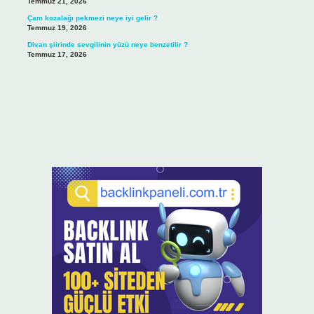
Temmuz 21, 2026
Çam kozalağı pekmezi neye iyi gelir ?
Temmuz 19, 2026
Divan şiirinde sevgilinin yüzü neye benzetilir ?
Temmuz 17, 2026