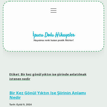
menüyü
Anasayfa
Gizlilik
Yasal
Hakkımızda
aç
Politikası
Uyarı
İpucu Dolu Hikayeler
Hayatına renk katan pratik fikirler!
Etiket:
Bir kez gönül yıktın ise şiirinde anlatılmak
istenen nedir
Bir Kez Gönül Yıktın Ise Şiirinin Anlamı
Nedir
Tarih: Eylül 9, 2024