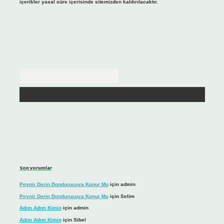
içerikler yasal süre içerisinde sitemizden kaldırılacaktır.
Arama
Son yorumlar
Peynir Derin Dondurucuya Konur Mu
için
admin
Peynir Derin Dondurucuya Konur Mu
için
Selim
Adım Adım Kimin
için
admin
Adım Adım Kimin
için
Sibel