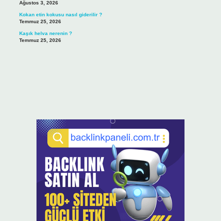
Ağustos 3, 2026
Kokan etin kokusu nasıl giderilir ?
Temmuz 25, 2026
Kaşık helva nerenin ?
Temmuz 25, 2026