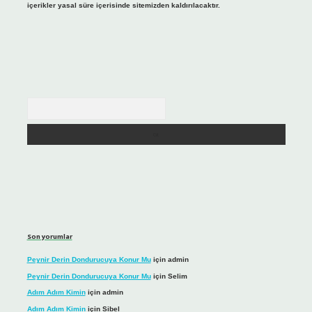
içerikler yasal süre içerisinde sitemizden kaldırılacaktır.
Arama
Son yorumlar
Peynir Derin Dondurucuya Konur Mu
için
admin
Peynir Derin Dondurucuya Konur Mu
için
Selim
Adım Adım Kimin
için
admin
Adım Adım Kimin
için
Sibel