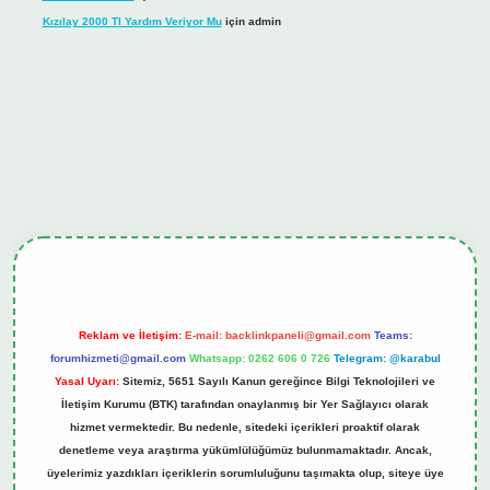
Kızılay 2000 Tl Yardım Veriyor Mu
için
admin
ş
tulipbet.online
Reklam ve İletişim:
E-mail:
backlinkpaneli@gmail.com
Teams:
forumhizmeti@gmail.com
Whatsapp: 0262 606 0 726
Telegram: @karabul
Yasal Uyarı:
Sitemiz, 5651 Sayılı Kanun gereğince Bilgi Teknolojileri ve
İletişim Kurumu (BTK) tarafından onaylanmış bir Yer Sağlayıcı olarak
hizmet vermektedir. Bu nedenle, sitedeki içerikleri proaktif olarak
denetleme veya araştırma yükümlülüğümüz bulunmamaktadır. Ancak,
üyelerimiz yazdıkları içeriklerin sorumluluğunu taşımakta olup, siteye üye