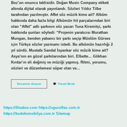
Boz’un onuncu teklisidir. Doğan Music Company etiketi
altında dijital olarak yayınlandı. Sözleri Yıldız Tilbe
tarafından yazılmıştır. Affet söz müzik kime ait? Albüm
hakkında daha fazla bilgi Albümün hit parçalarından biri
olan “Affet” adlı şarkının söz yazarı Tuna Kiremitçi, şarkı
hakkında şunları söyledi: “Projenin yaratıcısı Murathan
Mungan, benden yabancı bir şarkı seçip Müslüm Gürses
için Türkçe sözler yazmamı istedi. Bu albümün hazırlığı 2
yıl sürdü. Mustafa Sandal İsyankar söz müzik kime ait?
Asya’nın en güzel şarkılarından biri. Elbette… Gökhan
Kırdar’ın eli değmiş ve müziği yapmış. Ritmi, yorumu,
sözleri ve düzenlemesi süper olan ve…
Eski
Devamını okuyun
Yorum Bırak
Sevgilim
Söz
Müzik
Kime
Ait
https://fileabur.com
https://uguroflaz.com.tr
https://kodeksmobilya.com.tr
Sitemap