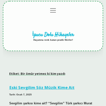
menüyü
Anasayfa
Gizlilik
Yasal
Hakkımızda
aç
Politikası
Uyarı
İpucu Dolu Hikayeler
Hayatına renk katan pratik fikirler!
Etiket:
Bir ömür yetmez ki kim yazdı
Eski Sevgilim Söz Müzik Kime Ait
Tarih: Ocak 7, 2025
Sevgilim şarkısı kime ait? “Sevgilim” Türk şarkıcı Murat