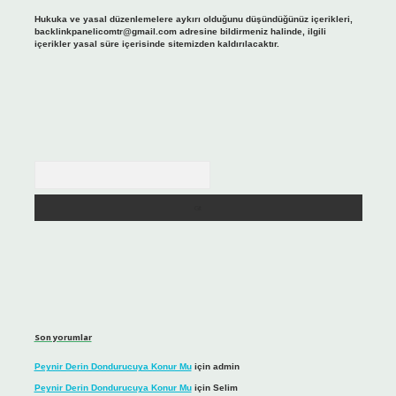
Hukuka ve yasal düzenlemelere aykırı olduğunu düşündüğünüz içerikleri,
backlinkpanelicomtr@gmail.com
adresine bildirmeniz halinde, ilgili
içerikler yasal süre içerisinde sitemizden kaldırılacaktır.
Arama
Son yorumlar
Peynir Derin Dondurucuya Konur Mu
için
admin
Peynir Derin Dondurucuya Konur Mu
için
Selim