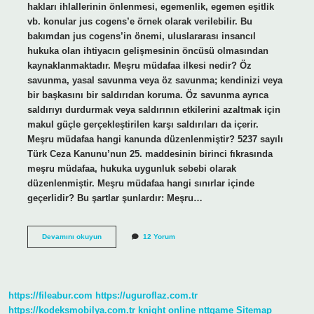
hakları ihlallerinin önlenmesi, egemenlik, egemen eşitlik
vb. konular jus cogens’e örnek olarak verilebilir. Bu
bakımdan jus cogens’in önemi, uluslararası insancıl
hukuka olan ihtiyacın gelişmesinin öncüsü olmasından
kaynaklanmaktadır. Meşru müdafaa ilkesi nedir? Öz
savunma, yasal savunma veya öz savunma; kendinizi veya
bir başkasını bir saldırıdan koruma. Öz savunma ayrıca
saldırıyı durdurmak veya saldırının etkilerini azaltmak için
makul güçle gerçekleştirilen karşı saldırıları da içerir.
Meşru müdafaa hangi kanunda düzenlenmiştir? 5237 sayılı
Türk Ceza Kanunu’nun 25. maddesinin birinci fıkrasında
meşru müdafaa, hukuka uygunluk sebebi olarak
düzenlenmiştir. Meşru müdafaa hangi sınırlar içinde
geçerlidir? Bu şartlar şunlardır: Meşru…
Meşru
Devamını okuyun
12 Yorum
Müdafaa
Jus
Cogens
Mi
https://fileabur.com
https://uguroflaz.com.tr
https://kodeksmobilya.com.tr
knight online
nttgame
Sitemap