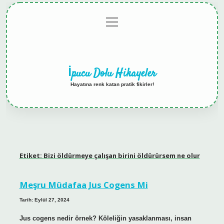
menüyü
Anasayfa
Gizlilik
Yasal
Hakkımızda
aç
Politikası
Uyarı
İpucu Dolu Hikayeler
Hayatına renk katan pratik fikirler!
Etiket:
Bizi öldürmeye çalışan birini öldürürsem ne olur
Meşru Müdafaa Jus Cogens Mi
Tarih: Eylül 27, 2024
Jus cogens nedir örnek? Köleliğin yasaklanması, insan