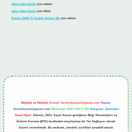
Adım Adım Kimin
için
admin
Adım Adım Kimin
için
Sibel
Kızılay 2000 Tl Yardım Veriyor Mu
için
admin
ş
tulipbet.online
Reklam ve İletişim:
E-mail:
backlinkpaneli@gmail.com
Teams:
forumhizmeti@gmail.com
Whatsapp: 0262 606 0 726
Telegram: @karabul
Yasal Uyarı:
Sitemiz, 5651 Sayılı Kanun gereğince Bilgi Teknolojileri ve
İletişim Kurumu (BTK) tarafından onaylanmış bir Yer Sağlayıcı olarak
hizmet vermektedir. Bu nedenle, sitedeki içerikleri proaktif olarak