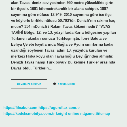
alan Tavas, deniz seviyesinden 950 metre yükseklikte şirin
bir ilçedir. 1691 kilometrekarelik bir alana sahiptir. 1997
sayımına göre nüfusu 12.949, 2010 sayımına göre ise ilçe
ve köylerle birlikte nüfusu 50.703’tür. Denizli’nin rakımı kaç
metre? 354 mDenizli / Rakım Tavas kökeni nedir? TAVAS
TARİHİ Bölge, 12. ve 13. yüzyıllarda Karia bölgesine yapılan
Türkmen akınları sonucu Türkleşmiştir. İbn-i Batuta ve
Evliya Çelebi kayıtlarında Muğla ve Aydın sınırlarına kadar
uzandığı söylenen Tavas, adını 13. yüzyılda kurulan ve
merkezi Hırka köyü olan Tavaslıoğlu Beyliği’nden almıştır.
Denizli Tavas hangi Türk boyu? Bu kelime Türkler arasında
Davaz oldu. Türklerin…
Denizli
Devamını okuyun
Yorum Bırak
Tavas
Rakım
Ne
Kadar
https://fileabur.com
https://uguroflaz.com.tr
https://kodeksmobilya.com.tr
knight online
nttgame
Sitemap