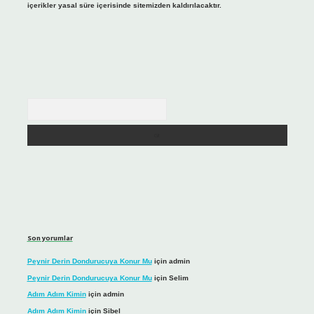
içerikler yasal süre içerisinde sitemizden kaldırılacaktır.
Arama
Son yorumlar
Peynir Derin Dondurucuya Konur Mu
için
admin
Peynir Derin Dondurucuya Konur Mu
için
Selim
Adım Adım Kimin
için
admin
Adım Adım Kimin
için
Sibel