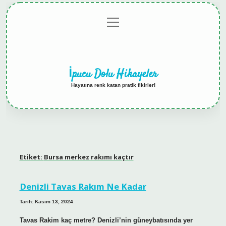
menüyü
Anasayfa
Gizlilik
Yasal
Hakkımızda
aç
Politikası
Uyarı
İpucu Dolu Hikayeler
Hayatına renk katan pratik fikirler!
Etiket:
Bursa merkez rakımı kaçtır
Denizli Tavas Rakım Ne Kadar
Tarih: Kasım 13, 2024
Tavas Rakim kaç metre? Denizli’nin güneybatısında yer