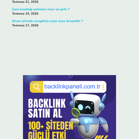
Temmuz 21, 2026
Çam kozalağı pekmezi neye iyi gelir ?
Temmuz 19, 2026
Divan şiirinde sevgilinin yüzü neye benzetilir ?
Temmuz 17, 2026