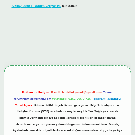
Kızılay 2000 Tl Yardım Veriyor Mu
için
admin
ş
tulipbet.online
Reklam ve İletişim:
E-mail:
backlinkpaneli@gmail.com
Teams:
forumhizmeti@gmail.com
Whatsapp: 0262 606 0 726
Telegram: @karabul
Yasal Uyarı:
Sitemiz, 5651 Sayılı Kanun gereğince Bilgi Teknolojileri ve
İletişim Kurumu (BTK) tarafından onaylanmış bir Yer Sağlayıcı olarak
hizmet vermektedir. Bu nedenle, sitedeki içerikleri proaktif olarak
denetleme veya araştırma yükümlülüğümüz bulunmamaktadır. Ancak,
üyelerimiz yazdıkları içeriklerin sorumluluğunu taşımakta olup, siteye üye