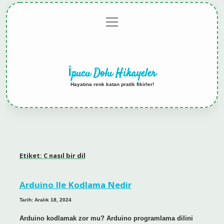
menüyü
Anasayfa
Gizlilik
Yasal
Hakkımızda
aç
Politikası
Uyarı
İpucu Dolu Hikayeler
Hayatına renk katan pratik fikirler!
Etiket:
C nasıl bir dil
Arduino Ile Kodlama Nedir
Tarih: Aralık 18, 2024
Arduino kodlamak zor mu? Arduino programlama dilini