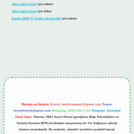
Adım Adım Kimin
için
admin
Adım Adım Kimin
için
Sibel
Kızılay 2000 Tl Yardım Veriyor Mu
için
admin
onbet güncel giriş
tulipbet.online
Reklam ve İletişim:
E-mail:
backlinkpaneli@gmail.com
Teams:
forumhizmeti@gmail.com
Whatsapp: 0262 606 0 726
Telegram: @karabul
Yasal Uyarı:
Sitemiz, 5651 Sayılı Kanun gereğince Bilgi Teknolojileri ve
İletişim Kurumu (BTK) tarafından onaylanmış bir Yer Sağlayıcı olarak
hizmet vermektedir. Bu nedenle, sitedeki içerikleri proaktif olarak