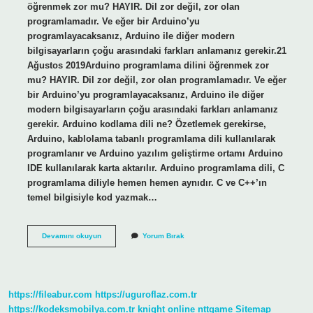
öğrenmek zor mu? HAYIR. Dil zor değil, zor olan
programlamadır. Ve eğer bir Arduino’yu
programlayacaksanız, Arduino ile diğer modern
bilgisayarların çoğu arasındaki farkları anlamanız gerekir.21
Ağustos 2019Arduino programlama dilini öğrenmek zor
mu? HAYIR. Dil zor değil, zor olan programlamadır. Ve eğer
bir Arduino’yu programlayacaksanız, Arduino ile diğer
modern bilgisayarların çoğu arasındaki farkları anlamanız
gerekir. Arduino kodlama dili ne? Özetlemek gerekirse,
Arduino, kablolama tabanlı programlama dili kullanılarak
programlanır ve Arduino yazılım geliştirme ortamı Arduino
IDE kullanılarak karta aktarılır. Arduino programlama dili, C
programlama diliyle hemen hemen aynıdır. C ve C++’ın
temel bilgisiyle kod yazmak…
Arduino
Devamını okuyun
Yorum Bırak
Ile
Kodlama
Nedir
https://fileabur.com
https://uguroflaz.com.tr
https://kodeksmobilya.com.tr
knight online
nttgame
Sitemap