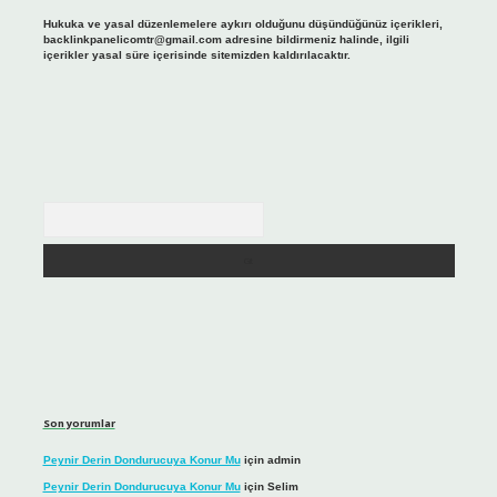
Hukuka ve yasal düzenlemelere aykırı olduğunu düşündüğünüz içerikleri,
backlinkpanelicomtr@gmail.com
adresine bildirmeniz halinde, ilgili
içerikler yasal süre içerisinde sitemizden kaldırılacaktır.
Arama
Son yorumlar
Peynir Derin Dondurucuya Konur Mu
için
admin
Peynir Derin Dondurucuya Konur Mu
için
Selim