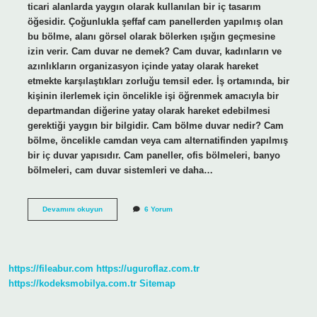
ticari alanlarda yaygın olarak kullanılan bir iç tasarım
öğesidir. Çoğunlukla şeffaf cam panellerden yapılmış olan
bu bölme, alanı görsel olarak bölerken ışığın geçmesine
izin verir. Cam duvar ne demek? Cam duvar, kadınların ve
azınlıkların organizasyon içinde yatay olarak hareket
etmekte karşılaştıkları zorluğu temsil eder. İş ortamında, bir
kişinin ilerlemek için öncelikle işi öğrenmek amacıyla bir
departmandan diğerine yatay olarak hareket edebilmesi
gerektiği yaygın bir bilgidir. Cam bölme duvar nedir? Cam
bölme, öncelikle camdan veya cam alternatifinden yapılmış
bir iç duvar yapısıdır. Cam paneller, ofis bölmeleri, banyo
bölmeleri, cam duvar sistemleri ve daha…
Cam
Devamını okuyun
6 Yorum
Duvara
Ne
Denir
https://fileabur.com
https://uguroflaz.com.tr
https://kodeksmobilya.com.tr
Sitemap