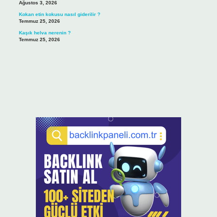
Ağustos 3, 2026
Kokan etin kokusu nasıl giderilir ?
Temmuz 25, 2026
Kaşık helva nerenin ?
Temmuz 25, 2026