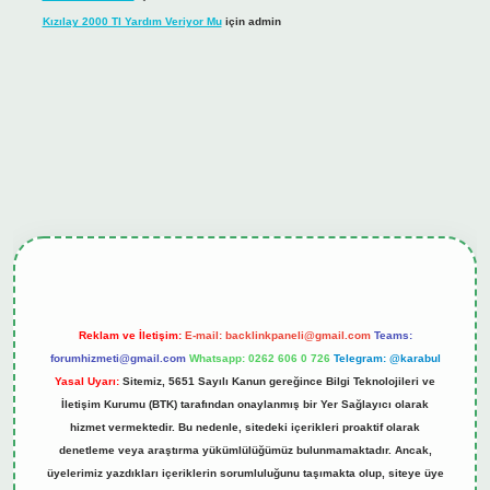
Kızılay 2000 Tl Yardım Veriyor Mu
için
admin
ş
tulipbet.online
Reklam ve İletişim:
E-mail:
backlinkpaneli@gmail.com
Teams:
forumhizmeti@gmail.com
Whatsapp: 0262 606 0 726
Telegram: @karabul
Yasal Uyarı:
Sitemiz, 5651 Sayılı Kanun gereğince Bilgi Teknolojileri ve
İletişim Kurumu (BTK) tarafından onaylanmış bir Yer Sağlayıcı olarak
hizmet vermektedir. Bu nedenle, sitedeki içerikleri proaktif olarak
denetleme veya araştırma yükümlülüğümüz bulunmamaktadır. Ancak,
üyelerimiz yazdıkları içeriklerin sorumluluğunu taşımakta olup, siteye üye