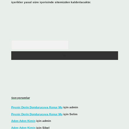
içerikler yasal süre içerisinde sitemizden kaldırılacaktır.
Arama
Son yorumlar
Peynir Derin Dondurucuya Konur Mu
için
admin
Peynir Derin Dondurucuya Konur Mu
için
Selim
Adım Adım Kimin
için
admin
Adım Adım Kimin
için
Sibel