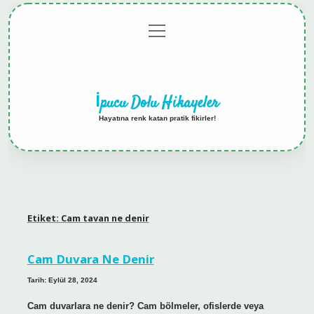
menüyü
Anasayfa
Gizlilik
Yasal
Hakkımızda
aç
Politikası
Uyarı
İpucu Dolu Hikayeler
Hayatına renk katan pratik fikirler!
Etiket:
Cam tavan ne denir
Cam Duvara Ne Denir
Tarih: Eylül 28, 2024
Cam duvarlara ne denir? Cam bölmeler, ofislerde veya