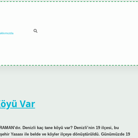
akkımızda
Köyü Var
RAMAN’dır. Denizli kaç tane köyü var? Denizli’nin 19 ilçesi, bu
ükşehir Yasası ile belde ve köyler ilçeye dönüştürüldü. Günümüzde 19