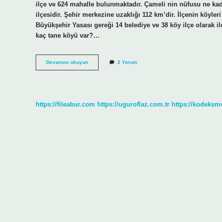
ilçe ve 624 mahalle bulunmaktadır. Çameli nin nüfusu ne kadar
ilçesidir. Şehir merkezine uzaklığı 112 km’dir. İlçenin köyle
Büyükşehir Yasası gereği 14 belediye ve 38 köy ilçe olarak i
kaç tane köyü var?…
Denizli
Devamını okuyun
2 Yorum
Çameli
Kaç
Tane
Köyü
Var
https://fileabur.com
https://uguroflaz.com.tr
https://kodeksm