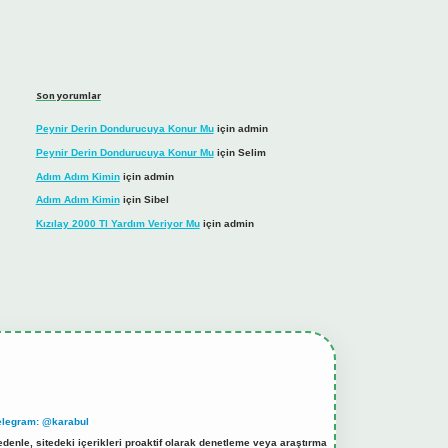
Son yorumlar
Peynir Derin Dondurucuya Konur Mu
için
admin
Peynir Derin Dondurucuya Konur Mu
için
Selim
Adım Adım Kimin
için
admin
Adım Adım Kimin
için
Sibel
Kızılay 2000 Tl Yardım Veriyor Mu
için
admin
elegram: @karabul
denle, sitedeki içerikleri proaktif olarak denetleme veya araştırma