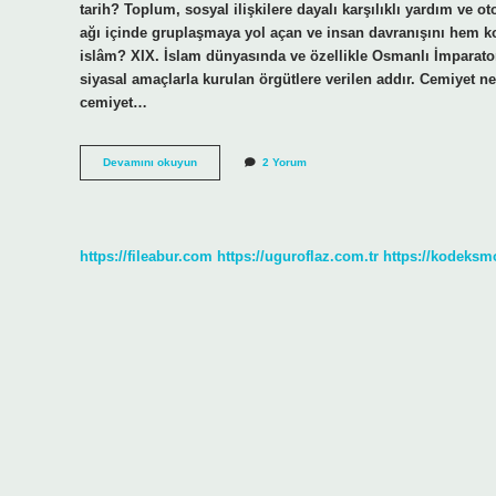
tarih? Toplum, sosyal ilişkilere dayalı karşılıklı yardım ve o
ağı içinde gruplaşmaya yol açan ve insan davranışını hem k
islâm? XIX. İslam dünyasında ve özellikle Osmanlı İmparatorl
siyasal amaçlarla kurulan örgütlere verilen addır. Cemiyet ne
cemiyet…
Cemiyet
Devamını okuyun
2 Yorum
Ne
Demek
Inkılap
https://fileabur.com
https://uguroflaz.com.tr
https://kodeksm