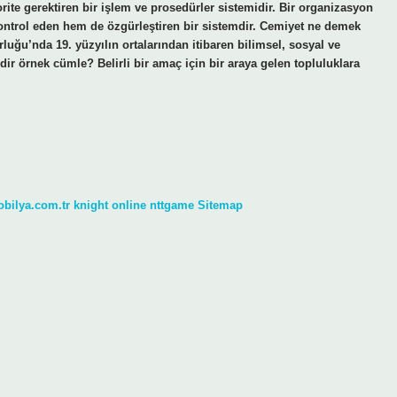
torite gerektiren bir işlem ve prosedürler sistemidir. Bir organizasyon
ontrol eden hem de özgürleştiren bir sistemdir. Cemiyet ne demek
uğu’nda 19. yüzyılın ortalarından itibaren bilimsel, sosyal ve
dir örnek cümle? Belirli bir amaç için bir araya gelen topluluklara
obilya.com.tr
knight online
nttgame
Sitemap