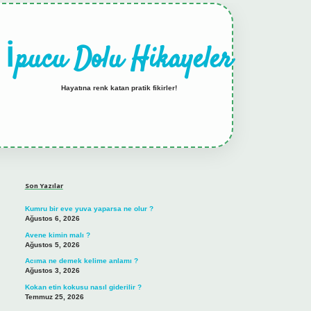
İpucu Dolu Hikayeler
Hayatına renk katan pratik fikirler!
Sidebar
hiltonbet güncel giriş
tulipbet.online
Son Yazılar
Kumru bir eve yuva yaparsa ne olur ?
Ağustos 6, 2026
Avene kimin malı ?
Ağustos 5, 2026
Acıma ne demek kelime anlamı ?
Ağustos 3, 2026
Kokan etin kokusu nasıl giderilir ?
Temmuz 25, 2026