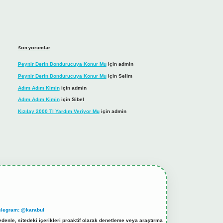
Son yorumlar
Peynir Derin Dondurucuya Konur Mu
için
admin
Peynir Derin Dondurucuya Konur Mu
için
Selim
Adım Adım Kimin
için
admin
Adım Adım Kimin
için
Sibel
Kızılay 2000 Tl Yardım Veriyor Mu
için
admin
elegram: @karabul
denle, sitedeki içerikleri proaktif olarak denetleme veya araştırma