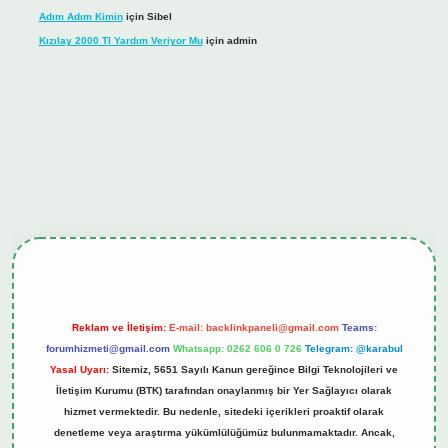
Adım Adım Kimin
için
Sibel
Kızılay 2000 Tl Yardım Veriyor Mu
için
admin
ş
tulipbet.online
Reklam ve İletişim:
E-mail:
backlinkpaneli@gmail.com
Teams:
forumhizmeti@gmail.com
Whatsapp: 0262 606 0 726
Telegram: @karabul
Yasal Uyarı:
Sitemiz, 5651 Sayılı Kanun gereğince Bilgi Teknolojileri ve
İletişim Kurumu (BTK) tarafından onaylanmış bir Yer Sağlayıcı olarak
hizmet vermektedir. Bu nedenle, sitedeki içerikleri proaktif olarak
denetleme veya araştırma yükümlülüğümüz bulunmamaktadır. Ancak,