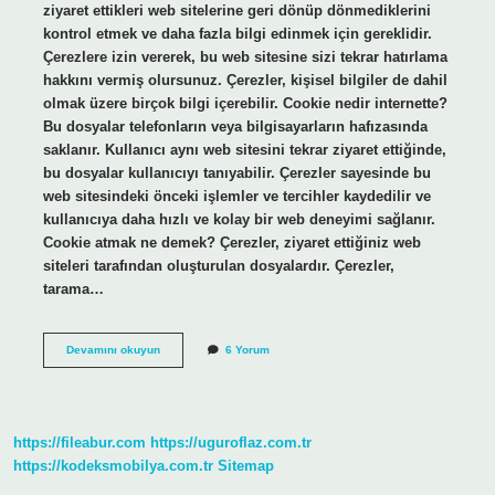
ziyaret ettikleri web sitelerine geri dönüp dönmediklerini
kontrol etmek ve daha fazla bilgi edinmek için gereklidir.
Çerezlere izin vererek, bu web sitesine sizi tekrar hatırlama
hakkını vermiş olursunuz. Çerezler, kişisel bilgiler de dahil
olmak üzere birçok bilgi içerebilir. Cookie nedir internette?
Bu dosyalar telefonların veya bilgisayarların hafızasında
saklanır. Kullanıcı aynı web sitesini tekrar ziyaret ettiğinde,
bu dosyalar kullanıcıyı tanıyabilir. Çerezler sayesinde bu
web sitesindeki önceki işlemler ve tercihler kaydedilir ve
kullanıcıya daha hızlı ve kolay bir web deneyimi sağlanır.
Cookie atmak ne demek? Çerezler, ziyaret ettiğiniz web
siteleri tarafından oluşturulan dosyalardır. Çerezler,
tarama…
Cookie
Devamını okuyun
6 Yorum
Nedir
Ne
Işe
Yarar
https://fileabur.com
https://uguroflaz.com.tr
https://kodeksmobilya.com.tr
Sitemap