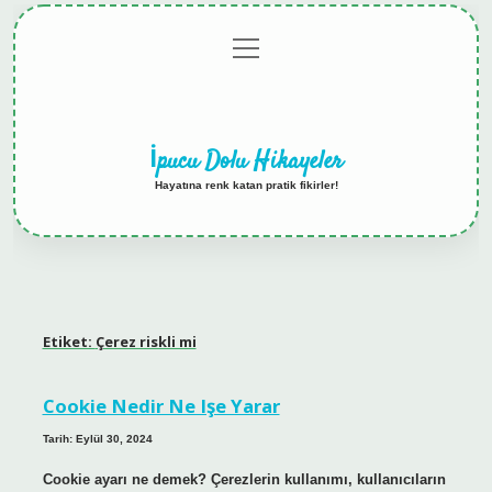
menüyü
Anasayfa
Gizlilik
Yasal
Hakkımızda
aç
Politikası
Uyarı
İpucu Dolu Hikayeler
Hayatına renk katan pratik fikirler!
Etiket:
Çerez riskli mi
Cookie Nedir Ne Işe Yarar
Tarih: Eylül 30, 2024
Cookie ayarı ne demek? Çerezlerin kullanımı, kullanıcıların