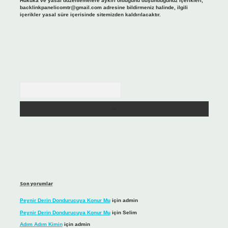
Hukuka ve yasal düzenlemelere aykırı olduğunu düşündüğünüz içerikleri,
backlinkpanelicomtr@gmail.com
adresine bildirmeniz halinde, ilgili
içerikler yasal süre içerisinde sitemizden kaldırılacaktır.
Arama
Son yorumlar
Peynir Derin Dondurucuya Konur Mu
için
admin
Peynir Derin Dondurucuya Konur Mu
için
Selim
Adım Adım Kimin
için
admin