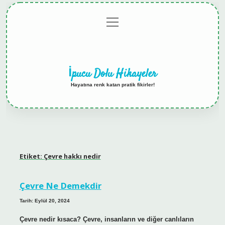
menüyü
Anasayfa
Gizlilik
Yasal
Hakkımızda
aç
Politikası
Uyarı
İpucu Dolu Hikayeler
Hayatına renk katan pratik fikirler!
Etiket:
Çevre hakkı nedir
Çevre Ne Demekdir
Tarih: Eylül 20, 2024
Çevre nedir kısaca? Çevre, insanların ve diğer canlıların