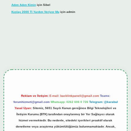
Adım Adım Kimin
için
Sibel
Kızılay 2000 Tl Yardım Veriyor Mu
için
admin
iş
tulipbet.online
Reklam ve İletişim:
E-mail:
backlinkpaneli@gmail.com
Teams:
forumhizmeti@gmail.com
Whatsapp: 0262 606 0 726
Telegram: @karabul
Yasal Uyarı:
Sitemiz, 5651 Sayılı Kanun gereğince Bilgi Teknolojileri ve
İletişim Kurumu (BTK) tarafından onaylanmış bir Yer Sağlayıcı olarak
hizmet vermektedir. Bu nedenle, sitedeki içerikleri proaktif olarak
denetleme veya araştırma yükümlülüğümüz bulunmamaktadır. Ancak,