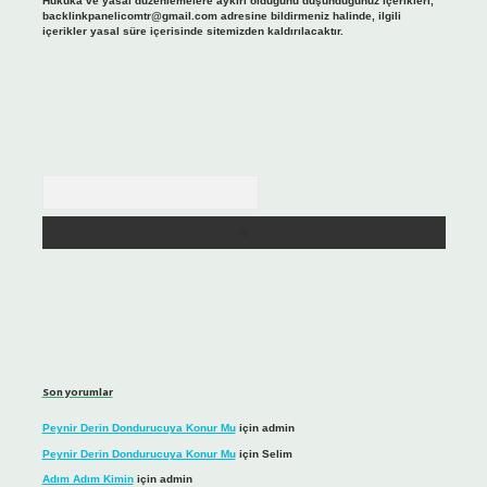
Hukuka ve yasal düzenlemelere aykırı olduğunu düşündüğünüz içerikleri,
backlinkpanelicomtr@gmail.com
adresine bildirmeniz halinde, ilgili
içerikler yasal süre içerisinde sitemizden kaldırılacaktır.
Arama
Son yorumlar
Peynir Derin Dondurucuya Konur Mu
için
admin
Peynir Derin Dondurucuya Konur Mu
için
Selim
Adım Adım Kimin
için
admin