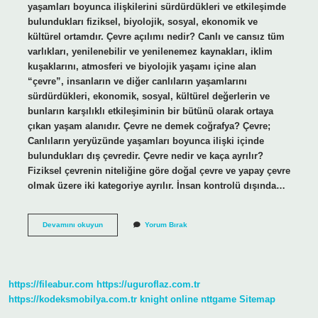
yaşamları boyunca ilişkilerini sürdürdükleri ve etkileşimde
bulundukları fiziksel, biyolojik, sosyal, ekonomik ve
kültürel ortamdır. Çevre açılımı nedir? Canlı ve cansız tüm
varlıkları, yenilenebilir ve yenilenemez kaynakları, iklim
kuşaklarını, atmosferi ve biyolojik yaşamı içine alan
“çevre”, insanların ve diğer canlıların yaşamlarını
sürdürdükleri, ekonomik, sosyal, kültürel değerlerin ve
bunların karşılıklı etkileşiminin bir bütünü olarak ortaya
çıkan yaşam alanıdır. Çevre ne demek coğrafya? Çevre;
Canlıların yeryüzünde yaşamları boyunca ilişki içinde
bulundukları dış çevredir. Çevre nedir ve kaça ayrılır?
Fiziksel çevrenin niteliğine göre doğal çevre ve yapay çevre
olmak üzere iki kategoriye ayrılır. İnsan kontrolü dışında…
Çevre
Devamını okuyun
Yorum Bırak
Ne
Demekdir
https://fileabur.com
https://uguroflaz.com.tr
https://kodeksmobilya.com.tr
knight online
nttgame
Sitemap