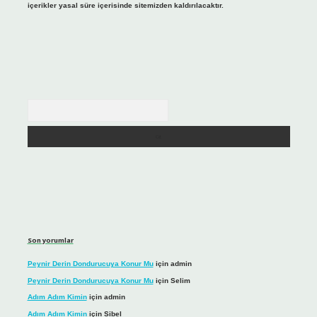
içerikler yasal süre içerisinde sitemizden kaldırılacaktır.
Arama
Son yorumlar
Peynir Derin Dondurucuya Konur Mu
için
admin
Peynir Derin Dondurucuya Konur Mu
için
Selim
Adım Adım Kimin
için
admin
Adım Adım Kimin
için
Sibel