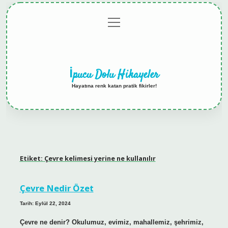
menüyü
Anasayfa
Gizlilik
Yasal
Hakkımızda
aç
Politikası
Uyarı
İpucu Dolu Hikayeler
Hayatına renk katan pratik fikirler!
Etiket:
Çevre kelimesi yerine ne kullanılır
Çevre Nedir Özet
Tarih: Eylül 22, 2024
Çevre ne denir? Okulumuz, evimiz, mahallemiz, şehrimiz,