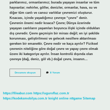
parklarımız, ormanlarımız; burada yaşayan insanlar ve tüm
hayvanlar; nehirler, göller, denizler, ormanlar, hava, su ve
diğer tüm canlı ve cansız varlıklar çevremizi oluşturur.
Kısacası, içinde yaşadığımız çevreye “çevre” denir.
Çevrenin önemi nedir kısaca? Çevre; Dünya üzerinde
yaşayan canlıların yaşamları boyunca ilişki içinde oldukları
dış çevredir. Çevre geçmişin bir mirası değil; en iyi şekilde
korunması, geliştirilmesi ve gelecek nesillere aktarılması
gereken bir emanettir. Çevre nedir ve kaça ayrılır? Fiziksel
çevrenin niteliğine göre doğal çevre ve yapay çevre olmak
üzere iki kategoriye ayrılır. İnsan kontrolü dışında olan
çevreye (dağ, deniz, göl vb.) doğal çevre, insanın…
Çevre
Devamını okuyun
8 Yorum
Nedir
Özet
https://fileabur.com
https://uguroflaz.com.tr
https://kodeksmobilya.com.tr
knight online
nttgame
Sitemap