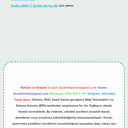
Kızılay 2000 Tl Yardım Veriyor Mu
için
admin
iş
tulipbet.online
Reklam ve İletişim:
E-mail:
backlinkpaneli@gmail.com
Teams:
forumhizmeti@gmail.com
Whatsapp: 0262 606 0 726
Telegram: @karabul
Yasal Uyarı:
Sitemiz, 5651 Sayılı Kanun gereğince Bilgi Teknolojileri ve
İletişim Kurumu (BTK) tarafından onaylanmış bir Yer Sağlayıcı olarak
hizmet vermektedir. Bu nedenle, sitedeki içerikleri proaktif olarak
denetleme veya araştırma yükümlülüğümüz bulunmamaktadır. Ancak,
üyelerimiz yazdıkları içeriklerin sorumluluğunu taşımakta olup, siteye üye