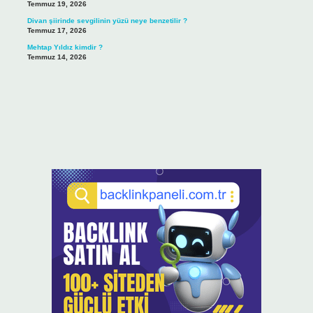
Temmuz 19, 2026
Divan şiirinde sevgilinin yüzü neye benzetilir ?
Temmuz 17, 2026
Mehtap Yıldız kimdir ?
Temmuz 14, 2026