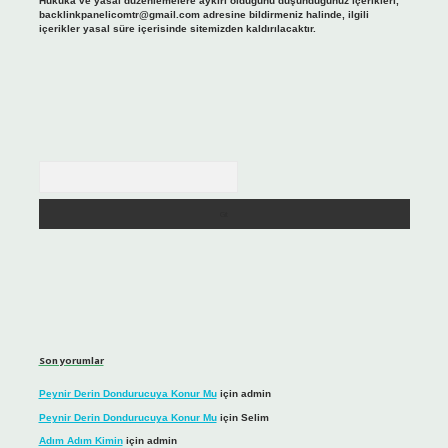
Hukuka ve yasal düzenlemelere aykırı olduğunu düşündüğünüz içerikleri,
backlinkpanelicomtr@gmail.com
adresine bildirmeniz halinde, ilgili
içerikler yasal süre içerisinde sitemizden kaldırılacaktır.
Arama
Son yorumlar
Peynir Derin Dondurucuya Konur Mu
için
admin
Peynir Derin Dondurucuya Konur Mu
için
Selim
Adım Adım Kimin
için
admin