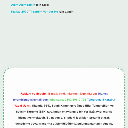
Adım Adım Kimin
için
Sibel
Kızılay 2000 Tl Yardım Veriyor Mu
için
admin
iş
tulipbet.online
Reklam ve İletişim:
E-mail:
backlinkpaneli@gmail.com
Teams:
forumhizmeti@gmail.com
Whatsapp: 0262 606 0 726
Telegram: @karabul
Yasal Uyarı:
Sitemiz, 5651 Sayılı Kanun gereğince Bilgi Teknolojileri ve
İletişim Kurumu (BTK) tarafından onaylanmış bir Yer Sağlayıcı olarak
hizmet vermektedir. Bu nedenle, sitedeki içerikleri proaktif olarak
denetleme veya araştırma yükümlülüğümüz bulunmamaktadır. Ancak,