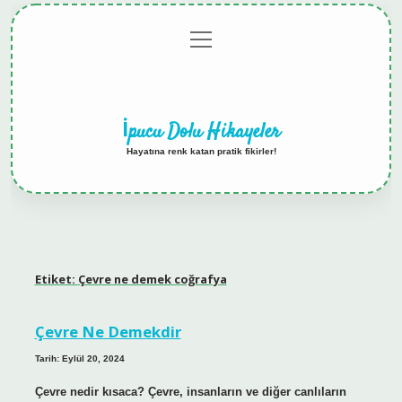
menüyü
Anasayfa
Gizlilik
Yasal
Hakkımızda
aç
Politikası
Uyarı
İpucu Dolu Hikayeler
Hayatına renk katan pratik fikirler!
Etiket:
Çevre ne demek coğrafya
Çevre Ne Demekdir
Tarih: Eylül 20, 2024
Çevre nedir kısaca? Çevre, insanların ve diğer canlıların