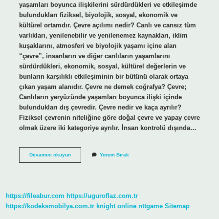
yaşamları boyunca ilişkilerini sürdürdükleri ve etkileşimde
bulundukları fiziksel, biyolojik, sosyal, ekonomik ve
kültürel ortamdır. Çevre açılımı nedir? Canlı ve cansız tüm
varlıkları, yenilenebilir ve yenilenemez kaynakları, iklim
kuşaklarını, atmosferi ve biyolojik yaşamı içine alan
“çevre”, insanların ve diğer canlıların yaşamlarını
sürdürdükleri, ekonomik, sosyal, kültürel değerlerin ve
bunların karşılıklı etkileşiminin bir bütünü olarak ortaya
çıkan yaşam alanıdır. Çevre ne demek coğrafya? Çevre;
Canlıların yeryüzünde yaşamları boyunca ilişki içinde
bulundukları dış çevredir. Çevre nedir ve kaça ayrılır?
Fiziksel çevrenin niteliğine göre doğal çevre ve yapay çevre
olmak üzere iki kategoriye ayrılır. İnsan kontrolü dışında…
Çevre
Devamını okuyun
Yorum Bırak
Ne
Demekdir
https://fileabur.com
https://uguroflaz.com.tr
https://kodeksmobilya.com.tr
knight online
nttgame
Sitemap