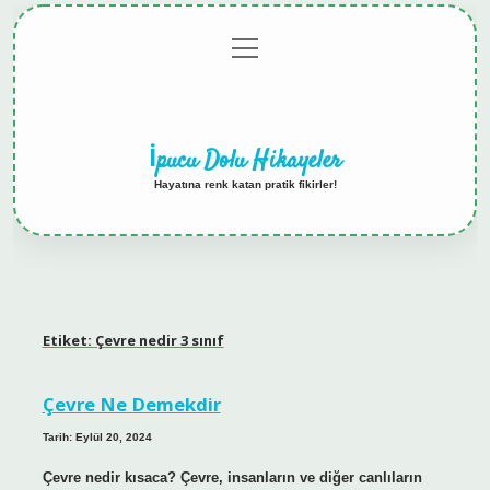
menüyü
Anasayfa
Gizlilik
Yasal
Hakkımızda
aç
Politikası
Uyarı
İpucu Dolu Hikayeler
Hayatına renk katan pratik fikirler!
Etiket:
Çevre nedir 3 sınıf
Çevre Ne Demekdir
Tarih: Eylül 20, 2024
Çevre nedir kısaca? Çevre, insanların ve diğer canlıların