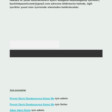
Hukuka ve yasal düzenlemelere aykırı olduğunu düşündüğünüz içerikleri,
backlinkpanelicomtr@gmail.com
adresine bildirmeniz halinde, ilgili
içerikler yasal süre içerisinde sitemizden kaldırılacaktır.
Arama
Son yorumlar
Peynir Derin Dondurucuya Konur Mu
için
admin
Peynir Derin Dondurucuya Konur Mu
için
Selim
Adım Adım Kimin
için
admin