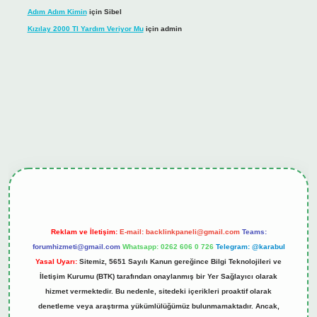
Adım Adım Kimin
için
Sibel
Kızılay 2000 Tl Yardım Veriyor Mu
için
admin
ş
tulipbet.online
Reklam ve İletişim:
E-mail:
backlinkpaneli@gmail.com
Teams:
forumhizmeti@gmail.com
Whatsapp: 0262 606 0 726
Telegram: @karabul
Yasal Uyarı:
Sitemiz, 5651 Sayılı Kanun gereğince Bilgi Teknolojileri ve
İletişim Kurumu (BTK) tarafından onaylanmış bir Yer Sağlayıcı olarak
hizmet vermektedir. Bu nedenle, sitedeki içerikleri proaktif olarak
denetleme veya araştırma yükümlülüğümüz bulunmamaktadır. Ancak,