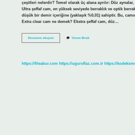
çeşitleri nelerdir? Temel olarak üç alana ayrılır: Düz aynala
Ultra şeffaf cam, en yüksek seviyede berraklık ve optik berr
düşük bir demir içeriğine (yaklaşık %0,01) sahiptir. Bu, cam
Extra clear cam ne demek? Ekstra şeffaf cam, düz…
Clear
Devamını okuyun
Yorum Bırak
Ayna
Ne
Demek
https://fileabur.com
https://uguroflaz.com.tr
https://kodeksm