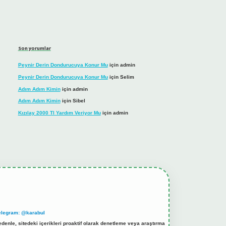
Son yorumlar
Peynir Derin Dondurucuya Konur Mu
için
admin
Peynir Derin Dondurucuya Konur Mu
için
Selim
Adım Adım Kimin
için
admin
Adım Adım Kimin
için
Sibel
Kızılay 2000 Tl Yardım Veriyor Mu
için
admin
elegram: @karabul
denle, sitedeki içerikleri proaktif olarak denetleme veya araştırma