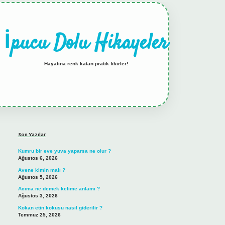
İpucu Dolu Hikayeler
Hayatına renk katan pratik fikirler!
Sidebar
hiltonbet güncel giriş
Son Yazılar
Kumru bir eve yuva yaparsa ne olur ?
Ağustos 6, 2026
Avene kimin malı ?
Ağustos 5, 2026
Acıma ne demek kelime anlamı ?
Ağustos 3, 2026
Kokan etin kokusu nasıl giderilir ?
Temmuz 25, 2026