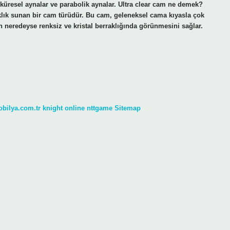
r, küresel aynalar ve parabolik aynalar. Ultra clear cam ne demek?
aklık sunan bir cam türüdür. Bu cam, geleneksel cama kıyasla çok
ın neredeyse renksiz ve kristal berraklığında görünmesini sağlar.
obilya.com.tr
knight online
nttgame
Sitemap