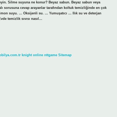
kleyin. Silme suyuna ne konur? Beyaz sabun. Beyaz sabun veya
lı sorusuna cevap arayanlar tarafından koltuk temizliğinde en çok
imon suyu. … Oksijenli su. … Yumuşatıcı … Ilık su ve deterjan
de temizlik sıvısı nasıl…
obilya.com.tr
knight online
nttgame
Sitemap