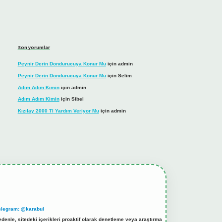
Son yorumlar
Peynir Derin Dondurucuya Konur Mu
için
admin
Peynir Derin Dondurucuya Konur Mu
için
Selim
Adım Adım Kimin
için
admin
Adım Adım Kimin
için
Sibel
Kızılay 2000 Tl Yardım Veriyor Mu
için
admin
elegram: @karabul
denle, sitedeki içerikleri proaktif olarak denetleme veya araştırma