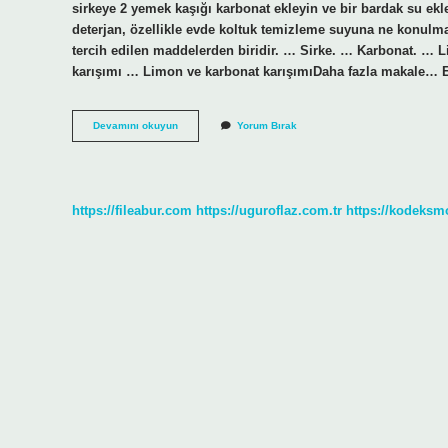
sirkeye 2 yemek kaşığı karbonat ekleyin ve bir bardak su e
deterjan, özellikle evde koltuk temizleme suyuna ne konulma
tercih edilen maddelerden biridir. … Sirke. … Karbonat. … L
karışımı … Limon ve karbonat karışımıDaha fazla makale… Ev
Ev
Devamını okuyun
Yorum Bırak
Temizleme
Suyuna
Ne
Konur
https://fileabur.com
https://uguroflaz.com.tr
https://kodeksm