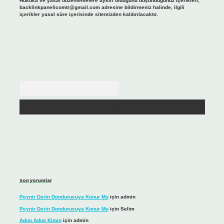
Hukuka ve yasal düzenlemelere aykırı olduğunu düşündüğünüz içerikleri,
backlinkpanelicomtr@gmail.com
adresine bildirmeniz halinde, ilgili
içerikler yasal süre içerisinde sitemizden kaldırılacaktır.
Arama
Son yorumlar
Peynir Derin Dondurucuya Konur Mu
için
admin
Peynir Derin Dondurucuya Konur Mu
için
Selim
Adım Adım Kimin
için
admin