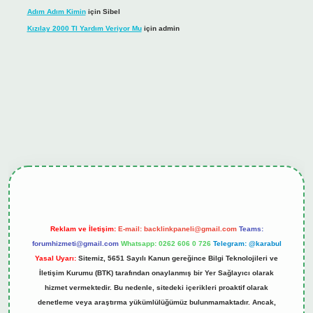
Adım Adım Kimin
için
Sibel
Kızılay 2000 Tl Yardım Veriyor Mu
için
admin
ş
tulipbet.online
Reklam ve İletişim:
E-mail:
backlinkpaneli@gmail.com
Teams:
forumhizmeti@gmail.com
Whatsapp: 0262 606 0 726
Telegram: @karabul
Yasal Uyarı:
Sitemiz, 5651 Sayılı Kanun gereğince Bilgi Teknolojileri ve
İletişim Kurumu (BTK) tarafından onaylanmış bir Yer Sağlayıcı olarak
hizmet vermektedir. Bu nedenle, sitedeki içerikleri proaktif olarak
denetleme veya araştırma yükümlülüğümüz bulunmamaktadır. Ancak,