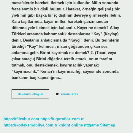
mesafelerde hareketi iletmek için kullanılır. Milin sonunda
frezelenmiş bir dişli bulunur. Hareket, örneğin gelişmiş bir
yivli mil gibi başka bir iç dişlinin devreye girmesiyle iletilir.
Kara taşıtlarında, kayar miller, hareketi şanzımandan
diferansiyele iletmek için kullanılır. Kaycı ne demek? Altay
Türkleri arasında kahramanlık destanlarına “Kay” (Kaylap)
denir. Destanın anlatıcısına da “Kayçı” denir. Bu terimlerin
türediği “Kay” kelimesi, insan göğsünden çıkan ses
anlamına gelir. Birini kayırmak ne demek? 2. (Ticari veya
çıkar amaçlı) Birini diğerine tercih etmek, onun tarafını
tutmak, onu desteklemek, kayırmacılık yapmak:
“kayırmacılık.” Kenan’ın kayırmacılığı sayesinde sonunda
bankanın baş kapıcılığına…
Kayıcı
Devamını okuyun
Yorum Bırak
Ne
Demek
https://fileabur.com
https://uguroflaz.com.tr
https://kodeksmobilya.com.tr
knight online
nttgame
Sitemap