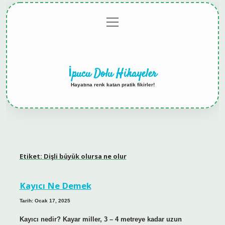
menüyü
Anasayfa
Gizlilik
Yasal
Hakkımızda
aç
Politikası
Uyarı
İpucu Dolu Hikayeler
Hayatına renk katan pratik fikirler!
Etiket:
Dişli büyük olursa ne olur
Kayıcı Ne Demek
Tarih: Ocak 17, 2025
Kayıcı nedir? Kayar miller, 3 – 4 metreye kadar uzun