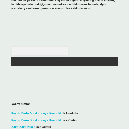
Hukuka ve yasal düzenlemelere aykırı olduğunu düşündüğünüz içerikleri,
backlinkpanelicomtr@gmail.com
adresine bildirmeniz halinde, ilgili
içerikler yasal süre içerisinde sitemizden kaldırılacaktır.
Arama
Son yorumlar
Peynir Derin Dondurucuya Konur Mu
için
admin
Peynir Derin Dondurucuya Konur Mu
için
Selim
Adım Adım Kimin
için
admin