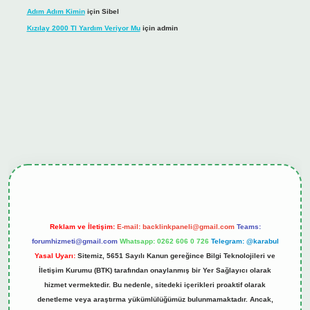
Adım Adım Kimin
için
Sibel
Kızılay 2000 Tl Yardım Veriyor Mu
için
admin
iş
tulipbet.online
Reklam ve İletişim:
E-mail:
backlinkpaneli@gmail.com
Teams:
forumhizmeti@gmail.com
Whatsapp: 0262 606 0 726
Telegram: @karabul
Yasal Uyarı:
Sitemiz, 5651 Sayılı Kanun gereğince Bilgi Teknolojileri ve
İletişim Kurumu (BTK) tarafından onaylanmış bir Yer Sağlayıcı olarak
hizmet vermektedir. Bu nedenle, sitedeki içerikleri proaktif olarak
denetleme veya araştırma yükümlülüğümüz bulunmamaktadır. Ancak,