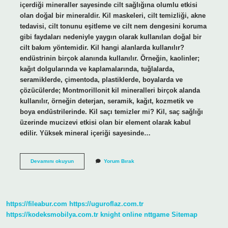
içerdiği mineraller sayesinde cilt sağlığına olumlu etkisi
olan doğal bir mineraldir. Kil maskeleri, cilt temizliği, akne
tedavisi, cilt tonunu eşitleme ve cilt nem dengesini koruma
gibi faydaları nedeniyle yaygın olarak kullanılan doğal bir
cilt bakım yöntemidir. Kil hangi alanlarda kullanılır?
endüstrinin birçok alanında kullanılır. Örneğin, kaolinler;
kağıt dolgularında ve kaplamalarında, tuğlalarda,
seramiklerde, çimentoda, plastiklerde, boyalarda ve
çözücülerde; Montmorillonit kil mineralleri birçok alanda
kullanılır, örneğin deterjan, seramik, kağıt, kozmetik ve
boya endüstrilerinde. Kil saçı temizler mi? Kil, saç sağlığı
üzerinde mucizevi etkisi olan bir element olarak kabul
edilir. Yüksek mineral içeriği sayesinde…
Kil
Devamını okuyun
Yorum Bırak
Ne
Amaçla
Kullanılır
https://fileabur.com
https://uguroflaz.com.tr
https://kodeksmobilya.com.tr
knight online
nttgame
Sitemap