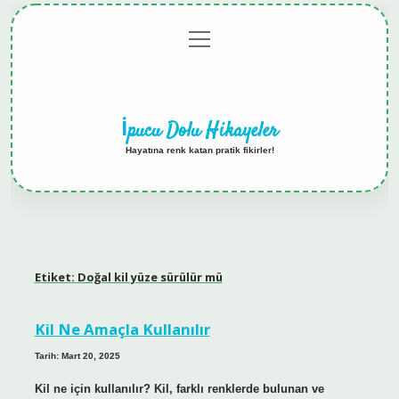
menüyü
Anasayfa
Gizlilik
Yasal
Hakkımızda
aç
Politikası
Uyarı
İpucu Dolu Hikayeler
Hayatına renk katan pratik fikirler!
Etiket:
Doğal kil yüze sürülür mü
Kil Ne Amaçla Kullanılır
Tarih: Mart 20, 2025
Kil ne için kullanılır? Kil, farklı renklerde bulunan ve