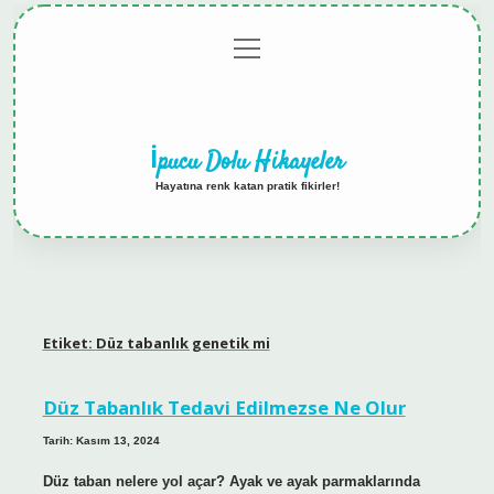
menüyü
Anasayfa
Gizlilik
Yasal
Hakkımızda
aç
Politikası
Uyarı
İpucu Dolu Hikayeler
Hayatına renk katan pratik fikirler!
Etiket:
Düz tabanlık genetik mi
Düz Tabanlık Tedavi Edilmezse Ne Olur
Tarih: Kasım 13, 2024
Düz taban nelere yol açar? Ayak ve ayak parmaklarında