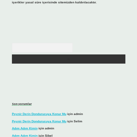
içerikler yasal süre içerisinde sitemizden kaldırılacaktır.
Arama
Son yorumlar
Peynir Derin Dondurucuya Konur Mu
için
admin
Peynir Derin Dondurucuya Konur Mu
için
Selim
Adım Adım Kimin
için
admin
Adım Adım Kimin
için
Sibel