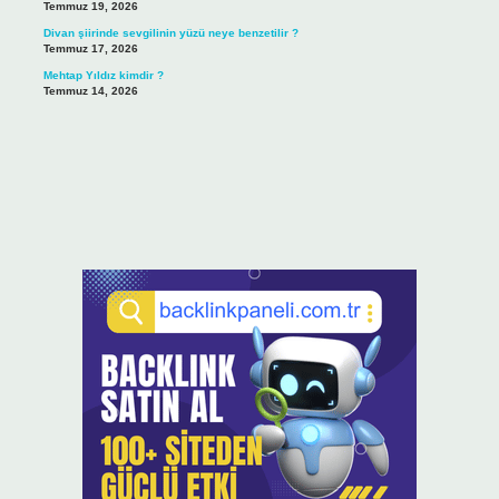
Temmuz 19, 2026
Divan şiirinde sevgilinin yüzü neye benzetilir ?
Temmuz 17, 2026
Mehtap Yıldız kimdir ?
Temmuz 14, 2026