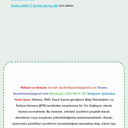
Kızılay 2000 Tl Yardım Veriyor Mu
için
admin
hiltonbet güncel giriş
tulipbet.online
Reklam ve İletişim:
E-mail:
backlinkpaneli@gmail.com
Teams:
forumhizmeti@gmail.com
Whatsapp: 0262 606 0 726
Telegram: @karabul
Yasal Uyarı:
Sitemiz, 5651 Sayılı Kanun gereğince Bilgi Teknolojileri ve
İletişim Kurumu (BTK) tarafından onaylanmış bir Yer Sağlayıcı olarak
hizmet vermektedir. Bu nedenle, sitedeki içerikleri proaktif olarak
denetleme veya araştırma yükümlülüğümüz bulunmamaktadır. Ancak,
üyelerimiz yazdıkları içeriklerin sorumluluğunu taşımakta olup, siteye üye