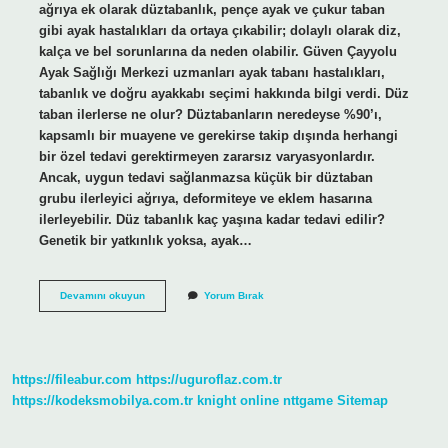
ağrıya ek olarak düztabanlık, pençe ayak ve çukur taban
gibi ayak hastalıkları da ortaya çıkabilir; dolaylı olarak diz,
kalça ve bel sorunlarına da neden olabilir. Güven Çayyolu
Ayak Sağlığı Merkezi uzmanları ayak tabanı hastalıkları,
tabanlık ve doğru ayakkabı seçimi hakkında bilgi verdi. Düz
taban ilerlerse ne olur? Düztabanların neredeyse %90’ı,
kapsamlı bir muayene ve gerekirse takip dışında herhangi
bir özel tedavi gerektirmeyen zararsız varyasyonlardır.
Ancak, uygun tedavi sağlanmazsa küçük bir düztaban
grubu ilerleyici ağrıya, deformiteye ve eklem hasarına
ilerleyebilir. Düz tabanlık kaç yaşına kadar tedavi edilir?
Genetik bir yatkınlık yoksa, ayak…
Düz
Devamını okuyun
Yorum Bırak
Tabanlık
Tedavi
Edilmezse
Ne
Olur
https://fileabur.com
https://uguroflaz.com.tr
https://kodeksmobilya.com.tr
knight online
nttgame
Sitemap