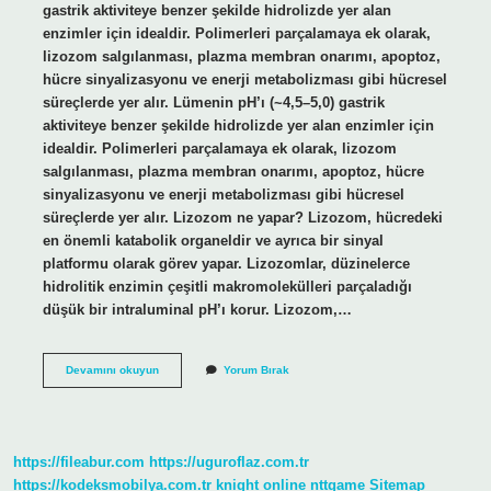
gastrik aktiviteye benzer şekilde hidrolizde yer alan
enzimler için idealdir. Polimerleri parçalamaya ek olarak,
lizozom salgılanması, plazma membran onarımı, apoptoz,
hücre sinyalizasyonu ve enerji metabolizması gibi hücresel
süreçlerde yer alır. Lümenin pH’ı (~4,5–5,0) gastrik
aktiviteye benzer şekilde hidrolizde yer alan enzimler için
idealdir. Polimerleri parçalamaya ek olarak, lizozom
salgılanması, plazma membran onarımı, apoptoz, hücre
sinyalizasyonu ve enerji metabolizması gibi hücresel
süreçlerde yer alır. Lizozom ne yapar? Lizozom, hücredeki
en önemli katabolik organeldir ve ayrıca bir sinyal
platformu olarak görev yapar. Lizozomlar, düzinelerce
hidrolitik enzimin çeşitli makromolekülleri parçaladığı
düşük bir intraluminal pH’ı korur. Lizozom,…
Lizozom
Devamını okuyun
Yorum Bırak
Salgı
Yapar
Mı
https://fileabur.com
https://uguroflaz.com.tr
https://kodeksmobilya.com.tr
knight online
nttgame
Sitemap