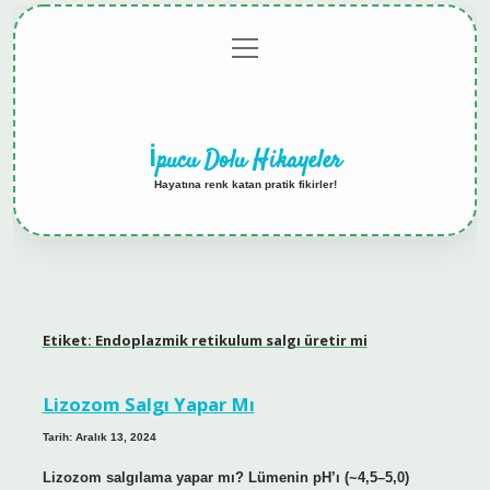
menüyü
Anasayfa
Gizlilik
Yasal
Hakkımızda
aç
Politikası
Uyarı
İpucu Dolu Hikayeler
Hayatına renk katan pratik fikirler!
Etiket:
Endoplazmik retikulum salgı üretir mi
Lizozom Salgı Yapar Mı
Tarih: Aralık 13, 2024
Lizozom salgılama yapar mı? Lümenin pH’ı (~4,5–5,0)