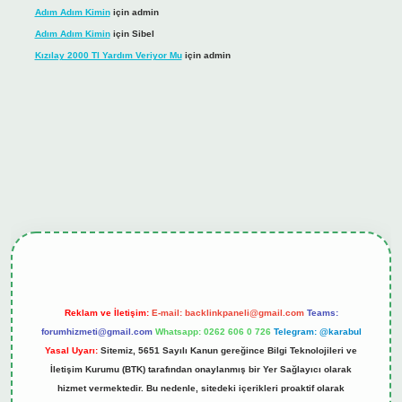
Adım Adım Kimin
için
admin
Adım Adım Kimin
için
Sibel
Kızılay 2000 Tl Yardım Veriyor Mu
için
admin
hiltonbet güncel giriş
tulipbet.online
Reklam ve İletişim:
E-mail:
backlinkpaneli@gmail.com
Teams:
forumhizmeti@gmail.com
Whatsapp: 0262 606 0 726
Telegram: @karabul
Yasal Uyarı:
Sitemiz, 5651 Sayılı Kanun gereğince Bilgi Teknolojileri ve
İletişim Kurumu (BTK) tarafından onaylanmış bir Yer Sağlayıcı olarak
hizmet vermektedir. Bu nedenle, sitedeki içerikleri proaktif olarak