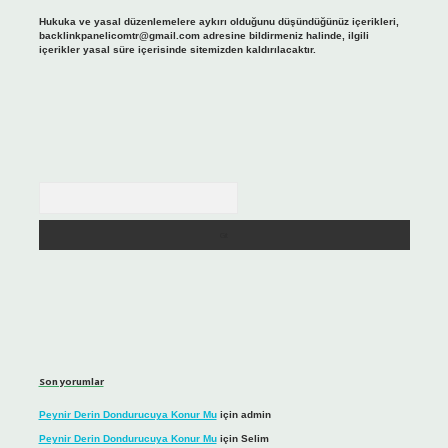
Hukuka ve yasal düzenlemelere aykırı olduğunu düşündüğünüz içerikleri,
backlinkpanelicomtr@gmail.com
adresine bildirmeniz halinde, ilgili
içerikler yasal süre içerisinde sitemizden kaldırılacaktır.
Arama
Son yorumlar
Peynir Derin Dondurucuya Konur Mu
için
admin
Peynir Derin Dondurucuya Konur Mu
için
Selim