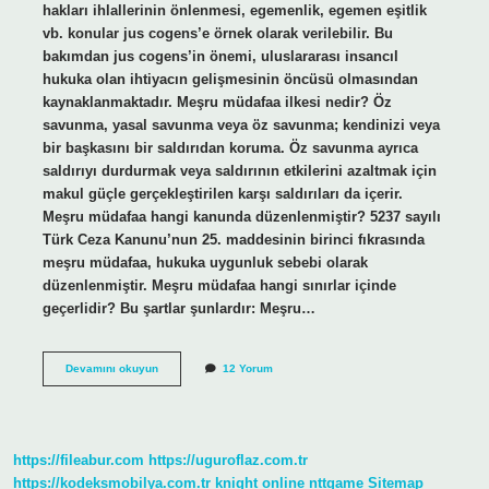
hakları ihlallerinin önlenmesi, egemenlik, egemen eşitlik
vb. konular jus cogens’e örnek olarak verilebilir. Bu
bakımdan jus cogens’in önemi, uluslararası insancıl
hukuka olan ihtiyacın gelişmesinin öncüsü olmasından
kaynaklanmaktadır. Meşru müdafaa ilkesi nedir? Öz
savunma, yasal savunma veya öz savunma; kendinizi veya
bir başkasını bir saldırıdan koruma. Öz savunma ayrıca
saldırıyı durdurmak veya saldırının etkilerini azaltmak için
makul güçle gerçekleştirilen karşı saldırıları da içerir.
Meşru müdafaa hangi kanunda düzenlenmiştir? 5237 sayılı
Türk Ceza Kanunu’nun 25. maddesinin birinci fıkrasında
meşru müdafaa, hukuka uygunluk sebebi olarak
düzenlenmiştir. Meşru müdafaa hangi sınırlar içinde
geçerlidir? Bu şartlar şunlardır: Meşru…
Meşru
Devamını okuyun
12 Yorum
Müdafaa
Jus
Cogens
Mi
https://fileabur.com
https://uguroflaz.com.tr
https://kodeksmobilya.com.tr
knight online
nttgame
Sitemap