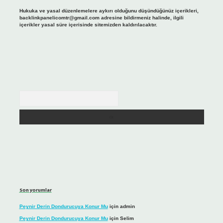
Hukuka ve yasal düzenlemelere aykırı olduğunu düşündüğünüz içerikleri,
backlinkpanelicomtr@gmail.com
adresine bildirmeniz halinde, ilgili
içerikler yasal süre içerisinde sitemizden kaldırılacaktır.
Arama
Son yorumlar
Peynir Derin Dondurucuya Konur Mu
için
admin
Peynir Derin Dondurucuya Konur Mu
için
Selim