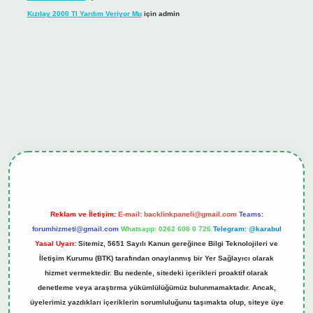
Kızılay 2000 Tl Yardım Veriyor Mu
için
admin
ş
tulipbet.online
Reklam ve İletişim:
E-mail:
backlinkpaneli@gmail.com
Teams:
forumhizmeti@gmail.com
Whatsapp: 0262 606 0 726
Telegram: @karabul
Yasal Uyarı:
Sitemiz, 5651 Sayılı Kanun gereğince Bilgi Teknolojileri ve
İletişim Kurumu (BTK) tarafından onaylanmış bir Yer Sağlayıcı olarak
hizmet vermektedir. Bu nedenle, sitedeki içerikleri proaktif olarak
denetleme veya araştırma yükümlülüğümüz bulunmamaktadır. Ancak,
üyelerimiz yazdıkları içeriklerin sorumluluğunu taşımakta olup, siteye üye