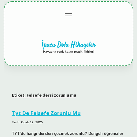
menüyü
Anasayfa
Gizlilik
Yasal
Hakkımızda
aç
Politikası
Uyarı
İpucu Dolu Hikayeler
Hayatına renk katan pratik fikirler!
Etiket:
Felsefe dersi zorunlu mu
Tyt De Felsefe Zorunlu Mu
Tarih: Ocak 12, 2025
TYT’de hangi dersleri çözmek zorunlu? Dengeli öğrenciler