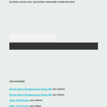
içerikler yasal süre içerisinde sitemizden kaldırılacaktır.
Arama
Son yorumlar
Peynir Derin Dondurucuya Konur Mu
için
admin
Peynir Derin Dondurucuya Konur Mu
için
Selim
Adım Adım Kimin
için
admin
Adım Adım Kimin
için
Sibel