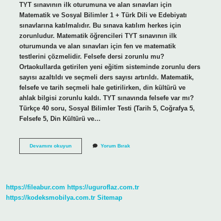
TYT sınavının ilk oturumuna ve alan sınavları için
Matematik ve Sosyal Bilimler 1 + Türk Dili ve Edebiyatı
sınavlarına katılmalıdır. Bu sınava katılım herkes için
zorunludur. Matematik öğrencileri TYT sınavının ilk
oturumunda ve alan sınavları için fen ve matematik
testlerini çözmelidir. Felsefe dersi zorunlu mu?
Ortaokullarda getirilen yeni eğitim sisteminde zorunlu ders
sayısı azaltıldı ve seçmeli ders sayısı artırıldı. Matematik,
felsefe ve tarih seçmeli hale getirilirken, din kültürü ve
ahlak bilgisi zorunlu kaldı. TYT sınavında felsefe var mı?
Türkçe 40 soru, Sosyal Bilimler Testi (Tarih 5, Coğrafya 5,
Felsefe 5, Din Kültürü ve…
Tyt
Devamını okuyun
Yorum Bırak
De
Felsefe
Zorunlu
Mu
https://fileabur.com
https://uguroflaz.com.tr
https://kodeksmobilya.com.tr
Sitemap