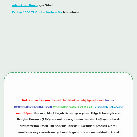
Adım Adım Kimin
için
Sibel
Kızılay 2000 Tl Yardım Veriyor Mu
için
admin
hiltonbet güncel giriş
tulipbet.online
Reklam ve İletişim:
E-mail:
backlinkpaneli@gmail.com
Teams:
forumhizmeti@gmail.com
Whatsapp: 0262 606 0 726
Telegram: @karabul
Yasal Uyarı:
Sitemiz, 5651 Sayılı Kanun gereğince Bilgi Teknolojileri ve
İletişim Kurumu (BTK) tarafından onaylanmış bir Yer Sağlayıcı olarak
hizmet vermektedir. Bu nedenle, sitedeki içerikleri proaktif olarak
denetleme veya araştırma yükümlülüğümüz bulunmamaktadır. Ancak,