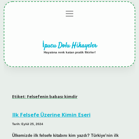
menüyü
Anasayfa
Gizlilik
Yasal
Hakkımızda
aç
Politikası
Uyarı
İpucu Dolu Hikayeler
Hayatına renk katan pratik fikirler!
Etiket:
Felsefenin babası kimdir
Ilk Felsefe Üzerine Kimin Eseri
Tarih: Eylül 25, 2024
Ülkemizde ilk felsefe kitabını kim yazdı? Türkiye’nin ilk