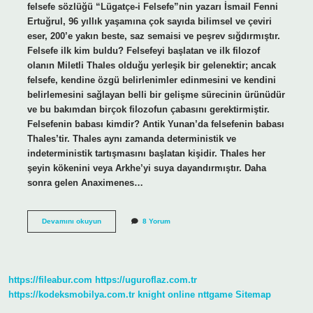
felsefe sözlüğü “Lügatçe-i Felsefe”nin yazarı İsmail Fenni
Ertuğrul, 96 yıllık yaşamına çok sayıda bilimsel ve çeviri
eser, 200’e yakın beste, saz semaisi ve peşrev sığdırmıştır.
Felsefe ilk kim buldu? Felsefeyi başlatan ve ilk filozof
olanın Miletli Thales olduğu yerleşik bir gelenektir; ancak
felsefe, kendine özgü belirlenimler edinmesini ve kendini
belirlemesini sağlayan belli bir gelişme sürecinin ürünüdür
ve bu bakımdan birçok filozofun çabasını gerektirmiştir.
Felsefenin babası kimdir? Antik Yunan’da felsefenin babası
Thales’tir. Thales aynı zamanda deterministik ve
indeterministik tartışmasını başlatan kişidir. Thales her
şeyin kökenini veya Arkhe’yi suya dayandırmıştır. Daha
sonra gelen Anaximenes…
Ilk
Devamını okuyun
8 Yorum
Felsefe
Üzerine
Kimin
Eseri
https://fileabur.com
https://uguroflaz.com.tr
https://kodeksmobilya.com.tr
knight online
nttgame
Sitemap