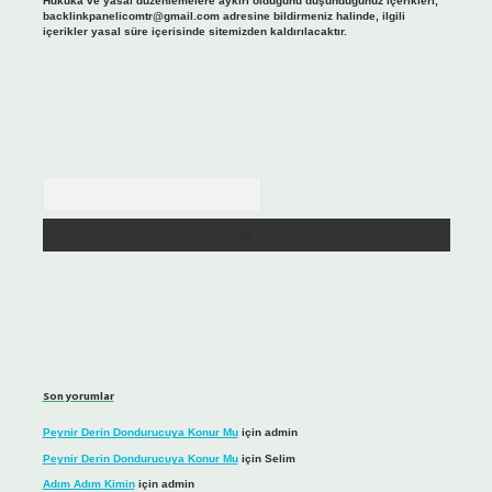
Hukuka ve yasal düzenlemelere aykırı olduğunu düşündüğünüz içerikleri,
backlinkpanelicomtr@gmail.com
adresine bildirmeniz halinde, ilgili
içerikler yasal süre içerisinde sitemizden kaldırılacaktır.
Arama
Son yorumlar
Peynir Derin Dondurucuya Konur Mu
için
admin
Peynir Derin Dondurucuya Konur Mu
için
Selim
Adım Adım Kimin
için
admin