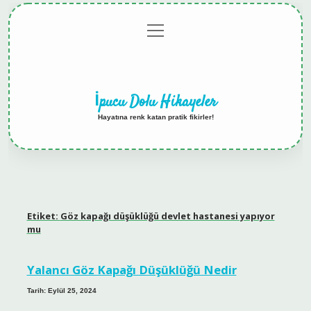
menüyü
Anasayfa
Gizlilik
Yasal
Hakkımızda
aç
Politikası
Uyarı
İpucu Dolu Hikayeler
Hayatına renk katan pratik fikirler!
Etiket:
Göz kapağı düşüklüğü devlet hastanesi yapıyor
mu
Yalancı Göz Kapağı Düşüklüğü Nedir
Tarih: Eylül 25, 2024