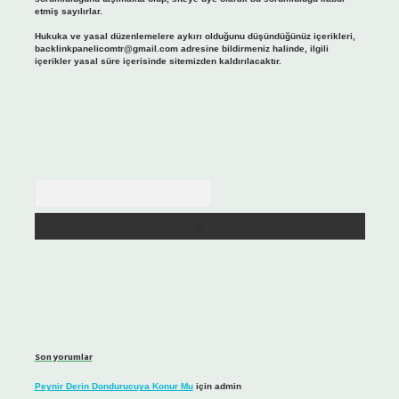
etmiş sayılırlar.
Hukuka ve yasal düzenlemelere aykırı olduğunu düşündüğünüz içerikleri,
backlinkpanelicomtr@gmail.com
adresine bildirmeniz halinde, ilgili
içerikler yasal süre içerisinde sitemizden kaldırılacaktır.
Arama
Son yorumlar
Peynir Derin Dondurucuya Konur Mu
için
admin