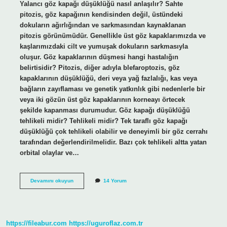
Yalancı göz kapağı düşüklüğü nasıl anlaşılır? Sahte
pitozis, göz kapağının kendisinden değil, üstündeki
dokuların ağırlığından ve sarkmasından kaynaklanan
pitozis görünümüdür. Genellikle üst göz kapaklarımızda ve
kaşlarımızdaki cilt ve yumuşak dokuların sarkmasıyla
oluşur. Göz kapaklarının düşmesi hangi hastalığın
belirtisidir? Pitozis, diğer adıyla blefaroptozis, göz
kapaklarının düşüklüğü, deri veya yağ fazlalığı, kas veya
bağların zayıflaması ve genetik yatkınlık gibi nedenlerle bir
veya iki gözün üst göz kapaklarının korneayı örtecek
şekilde kapanması durumudur. Göz kapağı düşüklüğü
tehlikeli midir? Tehlikeli midir? Tek taraflı göz kapağı
düşüklüğü çok tehlikeli olabilir ve deneyimli bir göz cerrahı
tarafından değerlendirilmelidir. Bazı çok tehlikeli altta yatan
orbital olaylar ve…
Yalancı
Devamını okuyun
14 Yorum
Göz
Kapağı
Düşüklüğü
Nedir
https://fileabur.com
https://uguroflaz.com.tr