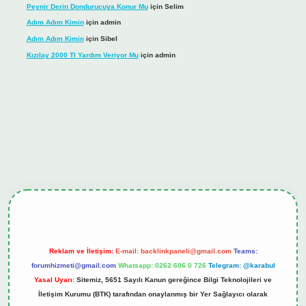
Peynir Derin Dondurucuya Konur Mu
için
Selim
Adım Adım Kimin
için
admin
Adım Adım Kimin
için
Sibel
Kızılay 2000 Tl Yardım Veriyor Mu
için
admin
iş
tulipbet.online
Reklam ve İletişim:
E-mail:
backlinkpaneli@gmail.com
Teams:
forumhizmeti@gmail.com
Whatsapp: 0262 606 0 726
Telegram: @karabul
Yasal Uyarı:
Sitemiz, 5651 Sayılı Kanun gereğince Bilgi Teknolojileri ve
İletişim Kurumu (BTK) tarafından onaylanmış bir Yer Sağlayıcı olarak