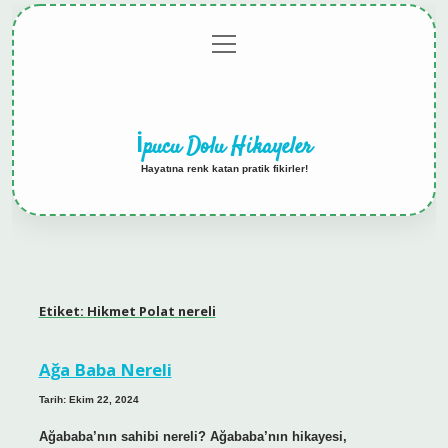
menüyü
Anasayfa
Gizlilik
Yasal
Hakkımızda
aç
Politikası
Uyarı
İpucu Dolu Hikayeler
Hayatına renk katan pratik fikirler!
Etiket:
Hikmet Polat nereli
Ağa Baba Nereli
Tarih: Ekim 22, 2024
Ağababa’nın sahibi nereli? Ağababa’nın hikayesi,