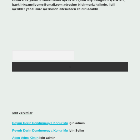
Hukuka ve yasal düzenlemelere aykırı olduğunu düşündüğünüz içerikleri,
backlinkpanelicomtr@gmail.com
adresine bildirmeniz halinde, ilgili
içerikler yasal süre içerisinde sitemizden kaldırılacaktır.
Arama
Son yorumlar
Peynir Derin Dondurucuya Konur Mu
için
admin
Peynir Derin Dondurucuya Konur Mu
için
Selim
Adım Adım Kimin
için
admin