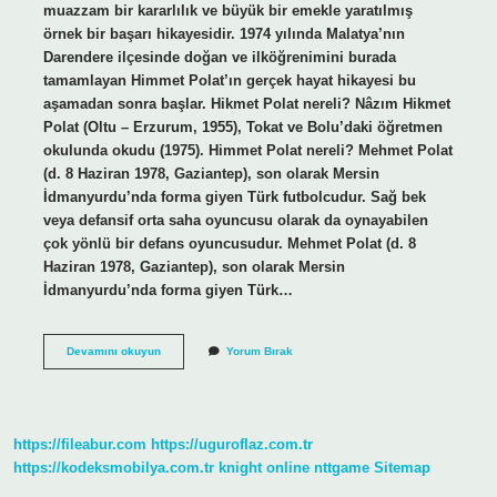
muazzam bir kararlılık ve büyük bir emekle yaratılmış
örnek bir başarı hikayesidir. 1974 yılında Malatya’nın
Darendere ilçesinde doğan ve ilköğrenimini burada
tamamlayan Himmet Polat’ın gerçek hayat hikayesi bu
aşamadan sonra başlar. Hikmet Polat nereli? Nâzım Hikmet
Polat (Oltu – Erzurum, 1955), Tokat ve Bolu’daki öğretmen
okulunda okudu (1975). Himmet Polat nereli? Mehmet Polat
(d. 8 Haziran 1978, Gaziantep), son olarak Mersin
İdmanyurdu’nda forma giyen Türk futbolcudur. Sağ bek
veya defansif orta saha oyuncusu olarak da oynayabilen
çok yönlü bir defans oyuncusudur. Mehmet Polat (d. 8
Haziran 1978, Gaziantep), son olarak Mersin
İdmanyurdu’nda forma giyen Türk…
Ağa
Devamını okuyun
Yorum Bırak
Baba
Nereli
https://fileabur.com
https://uguroflaz.com.tr
https://kodeksmobilya.com.tr
knight online
nttgame
Sitemap