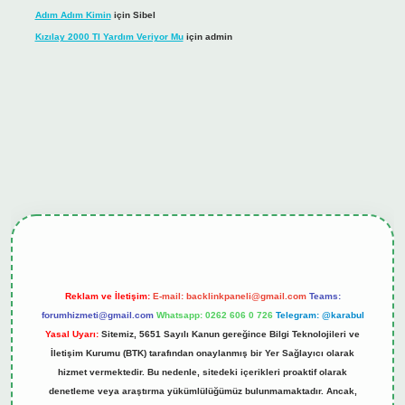
Adım Adım Kimin
için
Sibel
Kızılay 2000 Tl Yardım Veriyor Mu
için
admin
iş
tulipbet.online
Reklam ve İletişim:
E-mail:
backlinkpaneli@gmail.com
Teams:
forumhizmeti@gmail.com
Whatsapp: 0262 606 0 726
Telegram: @karabul
Yasal Uyarı:
Sitemiz, 5651 Sayılı Kanun gereğince Bilgi Teknolojileri ve
İletişim Kurumu (BTK) tarafından onaylanmış bir Yer Sağlayıcı olarak
hizmet vermektedir. Bu nedenle, sitedeki içerikleri proaktif olarak
denetleme veya araştırma yükümlülüğümüz bulunmamaktadır. Ancak,