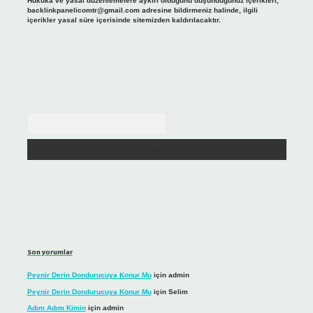
Hukuka ve yasal düzenlemelere aykırı olduğunu düşündüğünüz içerikleri,
backlinkpanelicomtr@gmail.com
adresine bildirmeniz halinde, ilgili
içerikler yasal süre içerisinde sitemizden kaldırılacaktır.
Arama
Son yorumlar
Peynir Derin Dondurucuya Konur Mu
için
admin
Peynir Derin Dondurucuya Konur Mu
için
Selim
Adım Adım Kimin
için
admin