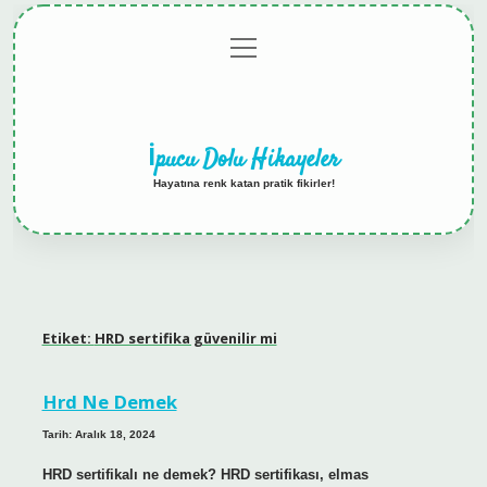
menüyü
Anasayfa
Gizlilik
Yasal
Hakkımızda
aç
Politikası
Uyarı
İpucu Dolu Hikayeler
Hayatına renk katan pratik fikirler!
Etiket:
HRD sertifika güvenilir mi
Hrd Ne Demek
Tarih: Aralık 18, 2024
HRD sertifikalı ne demek? HRD sertifikası, elmas