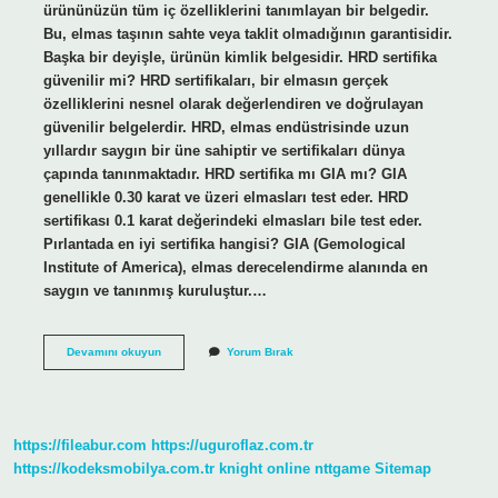
ürününüzün tüm iç özelliklerini tanımlayan bir belgedir.
Bu, elmas taşının sahte veya taklit olmadığının garantisidir.
Başka bir deyişle, ürünün kimlik belgesidir. HRD sertifika
güvenilir mi? HRD sertifikaları, bir elmasın gerçek
özelliklerini nesnel olarak değerlendiren ve doğrulayan
güvenilir belgelerdir. HRD, elmas endüstrisinde uzun
yıllardır saygın bir üne sahiptir ve sertifikaları dünya
çapında tanınmaktadır. HRD sertifika mı GIA mı? GIA
genellikle 0.30 karat ve üzeri elmasları test eder. HRD
sertifikası 0.1 karat değerindeki elmasları bile test eder.
Pırlantada en iyi sertifika hangisi? GIA (Gemological
Institute of America), elmas derecelendirme alanında en
saygın ve tanınmış kuruluştur.…
Hrd
Devamını okuyun
Yorum Bırak
Ne
Demek
https://fileabur.com
https://uguroflaz.com.tr
https://kodeksmobilya.com.tr
knight online
nttgame
Sitemap