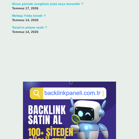
Divan şiirinde sevgilinin yüzü neye benzetilir ?
Temmuz 17, 2026
Mehtap Yıldız kimdir ?
Temmuz 14, 2026
Turab’ın anlamı nedir ?
Temmuz 14, 2026