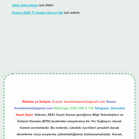
Adım Adım Kimin
için
Sibel
Kızılay 2000 Tl Yardım Veriyor Mu
için
admin
ş
tulipbet.online
Reklam ve İletişim:
E-mail:
backlinkpaneli@gmail.com
Teams:
forumhizmeti@gmail.com
Whatsapp: 0262 606 0 726
Telegram: @karabul
Yasal Uyarı:
Sitemiz, 5651 Sayılı Kanun gereğince Bilgi Teknolojileri ve
İletişim Kurumu (BTK) tarafından onaylanmış bir Yer Sağlayıcı olarak
hizmet vermektedir. Bu nedenle, sitedeki içerikleri proaktif olarak
denetleme veya araştırma yükümlülüğümüz bulunmamaktadır. Ancak,