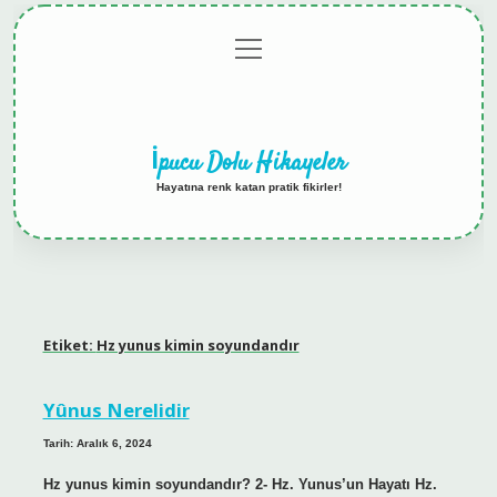
menüyü
Anasayfa
Gizlilik
Yasal
Hakkımızda
aç
Politikası
Uyarı
İpucu Dolu Hikayeler
Hayatına renk katan pratik fikirler!
Etiket:
Hz yunus kimin soyundandır
Yûnus Nerelidir
Tarih: Aralık 6, 2024
Hz yunus kimin soyundandır? 2- Hz. Yunus’un Hayatı Hz.