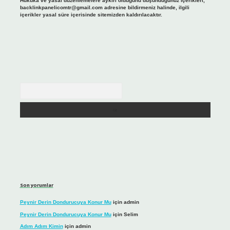
Hukuka ve yasal düzenlemelere aykırı olduğunu düşündüğünüz içerikleri,
backlinkpanelicomtr@gmail.com
adresine bildirmeniz halinde, ilgili
içerikler yasal süre içerisinde sitemizden kaldırılacaktır.
Arama
Son yorumlar
Peynir Derin Dondurucuya Konur Mu
için
admin
Peynir Derin Dondurucuya Konur Mu
için
Selim
Adım Adım Kimin
için
admin