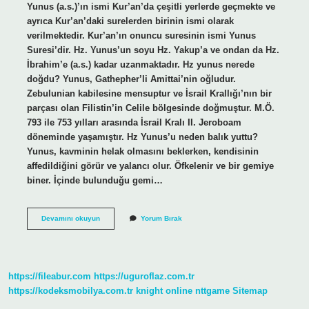
Yunus (a.s.)’ın ismi Kur’an’da çeşitli yerlerde geçmekte ve
ayrıca Kur’an’daki surelerden birinin ismi olarak
verilmektedir. Kur’an’ın onuncu suresinin ismi Yunus
Suresi’dir. Hz. Yunus’un soyu Hz. Yakup’a ve ondan da Hz.
İbrahim’e (a.s.) kadar uzanmaktadır. Hz yunus nerede
doğdu? Yunus, Gathepher’li Amittai’nin oğludur.
Zebulunian kabilesine mensuptur ve İsrail Krallığı’nın bir
parçası olan Filistin’in Celile bölgesinde doğmuştur. M.Ö.
793 ile 753 yılları arasında İsrail Kralı II. Jeroboam
döneminde yaşamıştır. Hz Yunus’u neden balık yuttu?
Yunus, kavminin helak olmasını beklerken, kendisinin
affedildiğini görür ve yalancı olur. Öfkelenir ve bir gemiye
biner. İçinde bulunduğu gemi…
Yûnus
Devamını okuyun
Yorum Bırak
Nerelidir
https://fileabur.com
https://uguroflaz.com.tr
https://kodeksmobilya.com.tr
knight online
nttgame
Sitemap