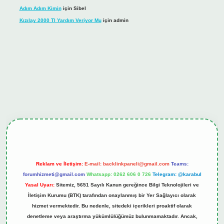
Adım Adım Kimin
için
Sibel
Kızılay 2000 Tl Yardım Veriyor Mu
için
admin
hiltonbet güncel giriş
tulipbet.online
Reklam ve İletişim:
E-mail:
backlinkpaneli@gmail.com
Teams:
forumhizmeti@gmail.com
Whatsapp: 0262 606 0 726
Telegram: @karabul
Yasal Uyarı:
Sitemiz, 5651 Sayılı Kanun gereğince Bilgi Teknolojileri ve
İletişim Kurumu (BTK) tarafından onaylanmış bir Yer Sağlayıcı olarak
hizmet vermektedir. Bu nedenle, sitedeki içerikleri proaktif olarak
denetleme veya araştırma yükümlülüğümüz bulunmamaktadır. Ancak,