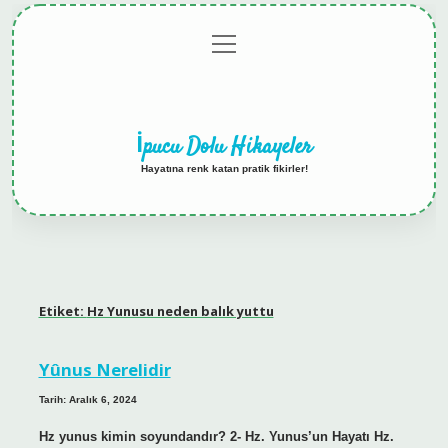
menüyü
Anasayfa
Gizlilik
Yasal
Hakkımızda
aç
Politikası
Uyarı
İpucu Dolu Hikayeler
Hayatına renk katan pratik fikirler!
Etiket:
Hz Yunusu neden balık yuttu
Yûnus Nerelidir
Tarih: Aralık 6, 2024
Hz yunus kimin soyundandır? 2- Hz. Yunus’un Hayatı Hz.