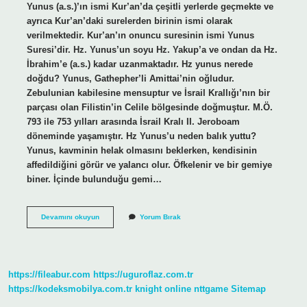
Yunus (a.s.)’ın ismi Kur’an’da çeşitli yerlerde geçmekte ve
ayrıca Kur’an’daki surelerden birinin ismi olarak
verilmektedir. Kur’an’ın onuncu suresinin ismi Yunus
Suresi’dir. Hz. Yunus’un soyu Hz. Yakup’a ve ondan da Hz.
İbrahim’e (a.s.) kadar uzanmaktadır. Hz yunus nerede
doğdu? Yunus, Gathepher’li Amittai’nin oğludur.
Zebulunian kabilesine mensuptur ve İsrail Krallığı’nın bir
parçası olan Filistin’in Celile bölgesinde doğmuştur. M.Ö.
793 ile 753 yılları arasında İsrail Kralı II. Jeroboam
döneminde yaşamıştır. Hz Yunus’u neden balık yuttu?
Yunus, kavminin helak olmasını beklerken, kendisinin
affedildiğini görür ve yalancı olur. Öfkelenir ve bir gemiye
biner. İçinde bulunduğu gemi…
Yûnus
Devamını okuyun
Yorum Bırak
Nerelidir
https://fileabur.com
https://uguroflaz.com.tr
https://kodeksmobilya.com.tr
knight online
nttgame
Sitemap