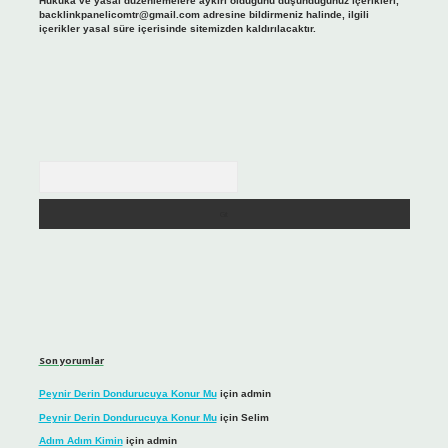
Hukuka ve yasal düzenlemelere aykırı olduğunu düşündüğünüz içerikleri,
backlinkpanelicomtr@gmail.com
adresine bildirmeniz halinde, ilgili
içerikler yasal süre içerisinde sitemizden kaldırılacaktır.
Arama
Son yorumlar
Peynir Derin Dondurucuya Konur Mu
için
admin
Peynir Derin Dondurucuya Konur Mu
için
Selim
Adım Adım Kimin
için
admin