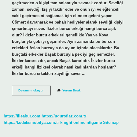
geçirmeden o kişiyi tam anlamıyla sevmek zordur. Sevdiği
zaman, sevdiği kişiyi takdir eder ve onun iyi ve eğlenceli
vakit geçirmesini sağlamak için elinden geleni yapar.
Cömert davranarak ve pahalı hediyeler alarak sevdiği kişiyi
şımartmayı sever. İkizler burcu erkeği hangi burca aşık
olur? İkizler burcu erkekleri genellikle Yay ve Kova
burçlarıyla çok iyi geçinirler. Aynı zamanda bu burcun
erkekleri Aslan burcuyla da uyum içinde olacaklardır. Bu
burçtaki erkekler Başak burcuyla pek iyi geçinemezler.
İkizler kararsızdır, ancak Başak kararlıdır. İkizler burcu
erkeği hangi fiziksel olarak nasıl kadınlardan hoşlanır?
İkizler burcu erkekleri zayıflığı sever.…
İKizler
Devamını okuyun
Yorum Bırak
Burcu
Erkeği
Nasıl
Bir
Kadın
https://fileabur.com
https://uguroflaz.com.tr
Ister
https://kodeksmobilya.com.tr
knight online
nttgame
Sitemap