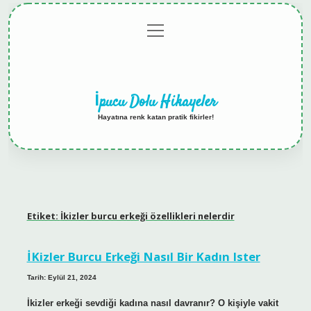
menüyü
Anasayfa
Gizlilik
Yasal
Hakkımızda
aç
Politikası
Uyarı
İpucu Dolu Hikayeler
Hayatına renk katan pratik fikirler!
Etiket:
İkizler burcu erkeği özellikleri nelerdir
İKizler Burcu Erkeği Nasıl Bir Kadın Ister
Tarih: Eylül 21, 2024
İkizler erkeği sevdiği kadına nasıl davranır? O kişiyle vakit