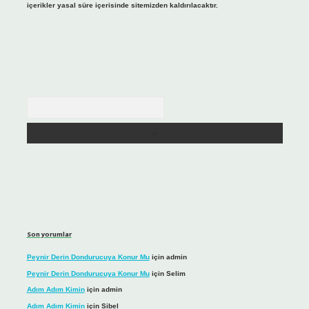
içerikler yasal süre içerisinde sitemizden kaldırılacaktır.
Arama
Son yorumlar
Peynir Derin Dondurucuya Konur Mu
için
admin
Peynir Derin Dondurucuya Konur Mu
için
Selim
Adım Adım Kimin
için
admin
Adım Adım Kimin
için
Sibel