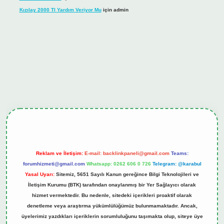
Kızılay 2000 Tl Yardım Veriyor Mu
için
admin
hiltonbet güncel giriş
tulipbet.online
Reklam ve İletişim:
E-mail:
backlinkpaneli@gmail.com
Teams:
forumhizmeti@gmail.com
Whatsapp: 0262 606 0 726
Telegram: @karabul
Yasal Uyarı:
Sitemiz, 5651 Sayılı Kanun gereğince Bilgi Teknolojileri ve
İletişim Kurumu (BTK) tarafından onaylanmış bir Yer Sağlayıcı olarak
hizmet vermektedir. Bu nedenle, sitedeki içerikleri proaktif olarak
denetleme veya araştırma yükümlülüğümüz bulunmamaktadır. Ancak,
üyelerimiz yazdıkları içeriklerin sorumluluğunu taşımakta olup, siteye üye