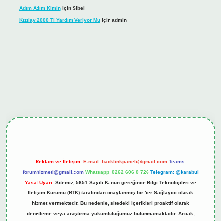
Adım Adım Kimin
için
Sibel
Kızılay 2000 Tl Yardım Veriyor Mu
için
admin
ş
tulipbet.online
Reklam ve İletişim:
E-mail:
backlinkpaneli@gmail.com
Teams:
forumhizmeti@gmail.com
Whatsapp: 0262 606 0 726
Telegram: @karabul
Yasal Uyarı:
Sitemiz, 5651 Sayılı Kanun gereğince Bilgi Teknolojileri ve
İletişim Kurumu (BTK) tarafından onaylanmış bir Yer Sağlayıcı olarak
hizmet vermektedir. Bu nedenle, sitedeki içerikleri proaktif olarak
denetleme veya araştırma yükümlülüğümüz bulunmamaktadır. Ancak,