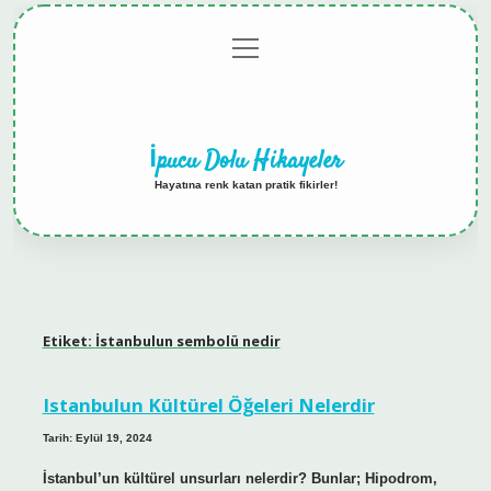
menüyü
Anasayfa
Gizlilik
Yasal
Hakkımızda
aç
Politikası
Uyarı
İpucu Dolu Hikayeler
Hayatına renk katan pratik fikirler!
Etiket:
İstanbulun sembolü nedir
Istanbulun Kültürel Öğeleri Nelerdir
Tarih: Eylül 19, 2024
İstanbul’un kültürel unsurları nelerdir? Bunlar; Hipodrom,