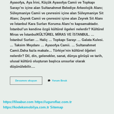
Ayasofya, Aya İrini, Küçük Ayasofya Camii ve Topkapı
Sarayı’nı içine alan Sultanahmet Belediye Arkeolojik Alanı;
Süleymaniye Camii ve çevresini içine alan Süleymaniye Sit
Alanı; Zeyrek Camii ve çevresini içine alan Zeyrek Sit Alanı
ve İstanbul Kara Surları Koruma Alanı’nı kapsamaktadır.
İstanbul’un kendine özgü kültürel ögeleri nelerdir? Kültürel
Miras ve İstanbulKÜLTÜREL MİRAS VE İSTANBUL. …
İstanbul Surları … Haliç … Topkapı Sarayı … Galata Kulesi.
… Taksim Meydanı … Ayasofya Camii. … Sultanahmet
Camii.Daha fazla makale… Türkiye’nin kültürel öğeleri
nelerdir? Dil, din, gelenekler, sanat, dünya görüşü ve tarih,
ulusal kültürü oluşturan başlıca unsurlar olarak
düşünülebilir.…
Istanbulun
Devamını okuyun
Yorum Bırak
Kültürel
Öğeleri
Nelerdir
https://fileabur.com
https://uguroflaz.com.tr
https://kodeksmobilya.com.tr
Sitemap