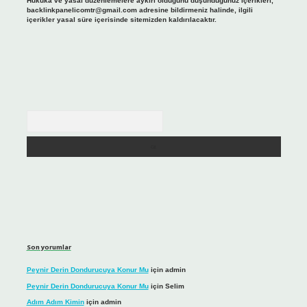
Hukuka ve yasal düzenlemelere aykırı olduğunu düşündüğünüz içerikleri,
backlinkpanelicomtr@gmail.com
adresine bildirmeniz halinde, ilgili
içerikler yasal süre içerisinde sitemizden kaldırılacaktır.
Arama
Son yorumlar
Peynir Derin Dondurucuya Konur Mu
için
admin
Peynir Derin Dondurucuya Konur Mu
için
Selim
Adım Adım Kimin
için
admin