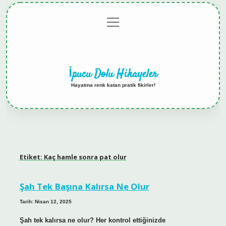
menüyü
Anasayfa
Gizlilik
Yasal
Hakkımızda
aç
Politikası
Uyarı
İpucu Dolu Hikayeler
Hayatına renk katan pratik fikirler!
Etiket:
Kaç hamle sonra pat olur
Şah Tek Başına Kalırsa Ne Olur
Tarih: Nisan 12, 2025
Şah tek kalırsa ne olur? Her kontrol ettiğinizde