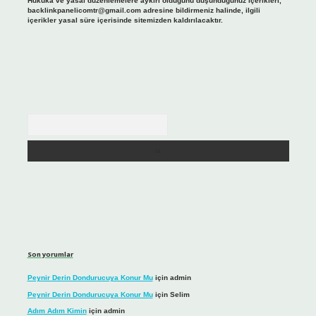
Hukuka ve yasal düzenlemelere aykırı olduğunu düşündüğünüz içerikleri,
backlinkpanelicomtr@gmail.com
adresine bildirmeniz halinde, ilgili
içerikler yasal süre içerisinde sitemizden kaldırılacaktır.
Arama
Son yorumlar
Peynir Derin Dondurucuya Konur Mu
için
admin
Peynir Derin Dondurucuya Konur Mu
için
Selim
Adım Adım Kimin
için
admin