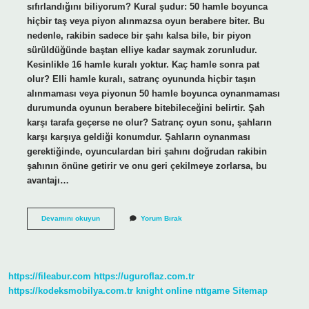
sıfırlandığını biliyorum? Kural şudur: 50 hamle boyunca
hiçbir taş veya piyon alınmazsa oyun berabere biter. Bu
nedenle, rakibin sadece bir şahı kalsa bile, bir piyon
sürüldüğünde baştan elliye kadar saymak zorunludur.
Kesinlikle 16 hamle kuralı yoktur. Kaç hamle sonra pat
olur? Elli hamle kuralı, satranç oyununda hiçbir taşın
alınmaması veya piyonun 50 hamle boyunca oynanmaması
durumunda oyunun berabere bitebileceğini belirtir. Şah
karşı tarafa geçerse ne olur? Satranç oyun sonu, şahların
karşı karşıya geldiği konumdur. Şahların oynanması
gerektiğinde, oyunculardan biri şahını doğrudan rakibin
şahının önüne getirir ve onu geri çekilmeye zorlarsa, bu
avantajı…
Şah
Devamını okuyun
Yorum Bırak
Tek
Başına
Kalırsa
Ne
Olur
https://fileabur.com
https://uguroflaz.com.tr
https://kodeksmobilya.com.tr
knight online
nttgame
Sitemap