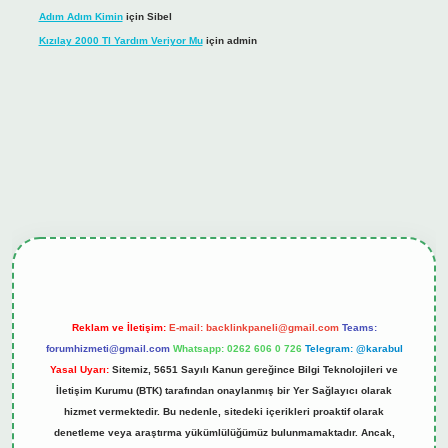
Adım Adım Kimin
için
Sibel
Kızılay 2000 Tl Yardım Veriyor Mu
için
admin
ş
tulipbet.online
Reklam ve İletişim:
E-mail:
backlinkpaneli@gmail.com
Teams:
forumhizmeti@gmail.com
Whatsapp: 0262 606 0 726
Telegram: @karabul
Yasal Uyarı:
Sitemiz, 5651 Sayılı Kanun gereğince Bilgi Teknolojileri ve
İletişim Kurumu (BTK) tarafından onaylanmış bir Yer Sağlayıcı olarak
hizmet vermektedir. Bu nedenle, sitedeki içerikleri proaktif olarak
denetleme veya araştırma yükümlülüğümüz bulunmamaktadır. Ancak,